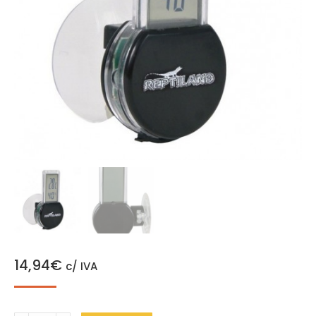
14,94
€
c/ IVA