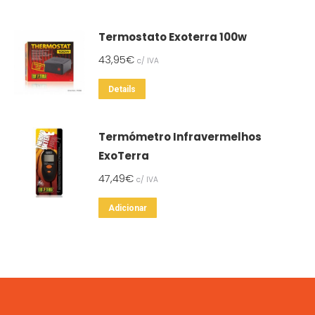
Termostato Exoterra 100w
43,95
€
c/ IVA
Details
Termómetro Infravermelhos
ExoTerra
47,49
€
c/ IVA
Adicionar