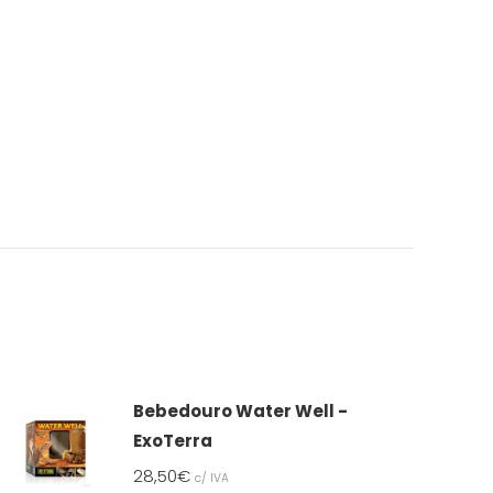
Bebedouro Water Well -
ExoTerra
28,50
€
c/ IVA