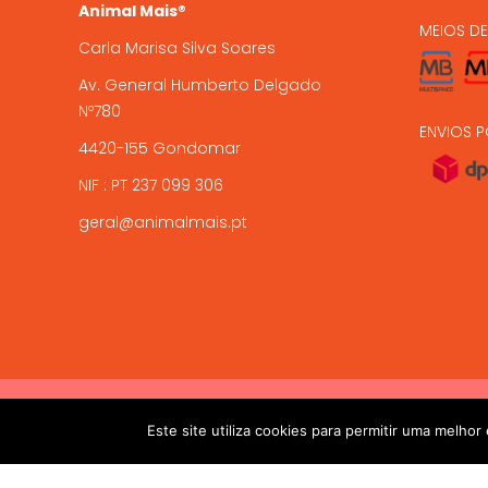
Animal Mais®
MEIOS D
Carla Marisa Silva Soares
Av. General Humberto Delgado
Nº780
ENVIOS P
4420-155 Gondomar
NIF : PT 237 099 306
geral@animalmais.pt
!! ALTAS TEMPERATURAS !! Devido ás altas temperaturas presen
2017-2024 © ANIMAL MAIS - PETSHOP ONLINE. Todos os dire
Este site utiliza cookies para permitir uma melhor 
salvaguardar a sua chegada viva. 