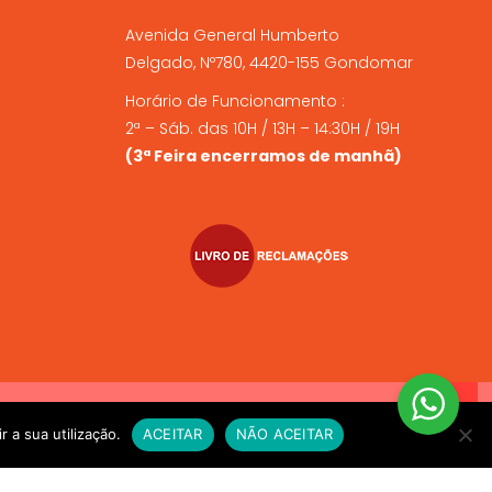
Avenida General Humberto
Delgado, Nº780, 4420-155 Gondomar
Horário de Funcionamento :
2ª – Sáb. das 10H / 13H – 14:30H / 19H
(3ª Feira encerramos de manhã)
VIO EXPRESSO sempre que compre alimento vivo a fim de
r a sua utilização.
ACEITAR
NÃO ACEITAR
e for necessário. OBRIGADO