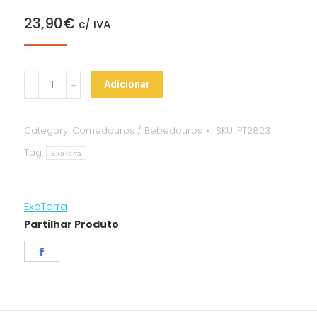
23,90
€
c/ IVA
Termite
Adicionar
Hill
-
Category:
Comedouros / Bebedouros
SKU:
PT2823
Dispendador
Tag:
de
ExoTerra
Grilos
ExoTerra
ExoTerra
quantity
Partilhar Produto
Share
on
Facebook