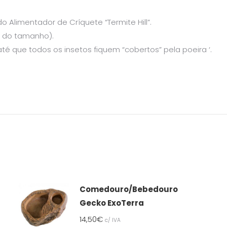
o Alimentador de Críquete “Termite Hill”.
o do tamanho).
 que todos os insetos fiquem “cobertos” pela poeira ‘.
Comedouro/Bebedouro
Gecko ExoTerra
14,50
€
c/ IVA