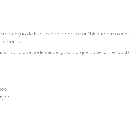
 alimentação de insetos para répteis e anfíbios. Reduz a q
riormente.
substrato, o que pode ser perigoso porque pode conter bacté
sos.
ação.