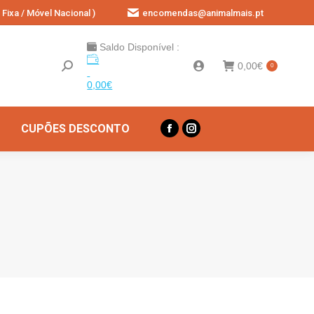
Fixa / Móvel Nacional )
encomendas@animalmais.pt
Saldo Disponível :
0,00
€
0
0,00
€
CUPÕES DESCONTO
Facebook
Instagram
page
page
opens
opens
in
in
new
new
window
window