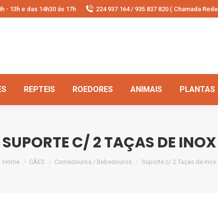
h - 13h e das 14h30 ás 17h
224 937 164 / 935 837 820 ( Chamada Rede 
ES
REPTEIS
ROEDORES
ANIMAIS
PLANTAS
SUPORTE C/ 2 TAÇAS DE INOX
You are here:
Home
CÃES
Comedouros / Bebedouros
Suporte c/ 2 Taças de Inox