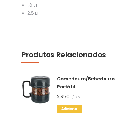
1.8 LT
2.8 LT
Produtos Relacionados
Comedouro/Bebedouro
Portátil
9,95
€
c/ IVA
Adicionar