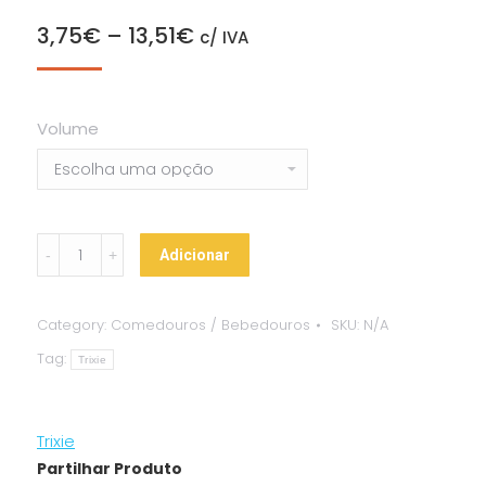
3,75
€
–
13,51
€
c/ IVA
Volume
Suporte
Adicionar
c/
2
Category:
Comedouros / Bebedouros
SKU:
N/A
Taças
Tag:
de
Trixie
Inox
quantity
Trixie
Partilhar Produto