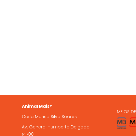
QUEM SOMOS
OS NO
935 
A Animal Mais é uma marca
registada, com loja online e loja
224 9
física em Gondomar, com mais de
15 anos de experiência .
encome
Animal Mais®
MEIOS D
Carla Marisa Silva Soares
Av. General Humberto Delgado
Nº780