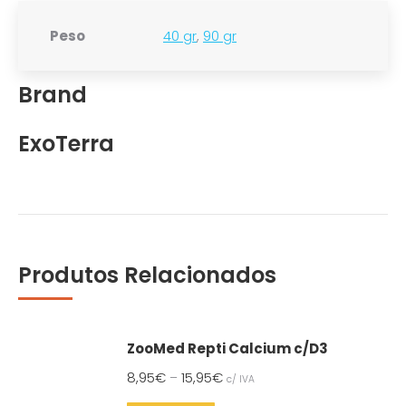
Peso
40 gr
,
90 gr
Brand
ExoTerra
Produtos Relacionados
ZooMed Repti Calcium c/D3
8,95
€
15,95
€
–
c/ IVA