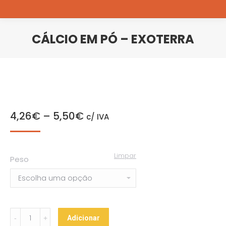
CÁLCIO EM PÓ – EXOTERRA
You are here:
4,26
€
–
5,50
€
c/ IVA
Limpar
Peso
Cálcio
Adicionar