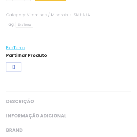
em
Pó
Category:
Vitaminas / Minerais
SKU:
N/A
-
Tag:
ExoTerra
ExoTerra
quantity
ExoTerra
Partilhar Produto
Share
on
Facebook
DESCRIÇÃO
INFORMAÇÃO ADICIONAL
BRAND