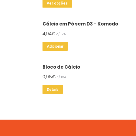
This
Ver opções
product
has
Cálcio em Pó sem D3 - Komodo
multiple
4,94
€
c/ IVA
variants.
The
Adicionar
options
may
Bloco de Cálcio
be
chosen
0,98
€
c/ IVA
on
Details
the
product
page