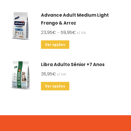
product
has
Advance Adult Medium Light
multiple
Frango & Arroz
variants.
23,95
€
59,95
€
–
c/ IVA
The
options
This
Ver opções
may
product
be
has
Libra Adulto Sénior +7 Anos
chosen
multiple
on
36,95
€
c/ IVA
variants.
the
The
This
Ver opções
product
options
product
page
may
has
be
multiple
chosen
variants.
on
The
the