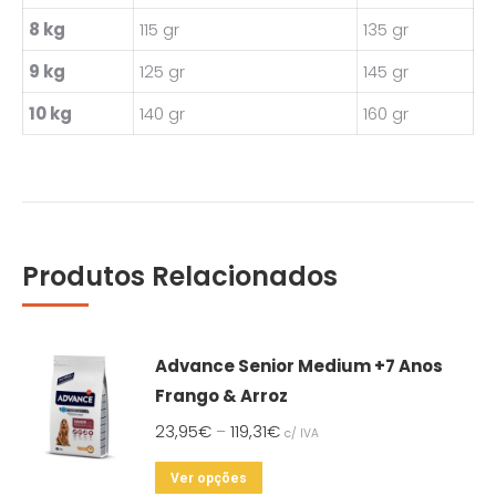
8 kg
115 gr
135 gr
9 kg
125 gr
145 gr
10 kg
140 gr
160 gr
Produtos Relacionados
Advance Senior Medium +7 Anos
Frango & Arroz
23,95
€
119,31
€
–
c/ IVA
This
Ver opções