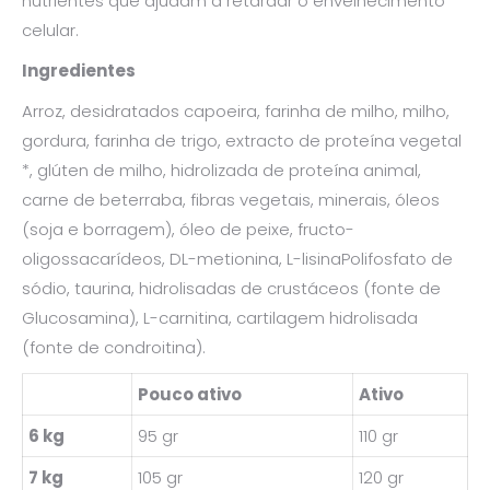
nutrientes que ajudam a retardar o envelhecimento
celular.
Ingredientes
Arroz, desidratados capoeira, farinha de milho, milho,
gordura, farinha de trigo, extracto de proteína vegetal
*, glúten de milho, hidrolizada de proteína animal,
carne de beterraba, fibras vegetais, minerais, óleos
(soja e borragem), óleo de peixe, fructo-
oligossacarídeos, DL-metionina, L-lisinaPolifosfato de
sódio, taurina, hidrolisadas de crustáceos (fonte de
Glucosamina), L-carnitina, cartilagem hidrolisada
(fonte de condroitina).
Pouco ativo
Ativo
6 kg
95 gr
110 gr
7 kg
105 gr
120 gr