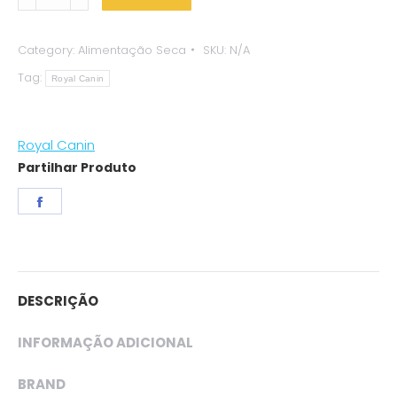
Canin
Pug
Category:
Alimentação Seca
SKU:
N/A
Adult
Tag:
quantity
Royal Canin
Royal Canin
Partilhar Produto
Share
on
Facebook
DESCRIÇÃO
INFORMAÇÃO ADICIONAL
BRAND