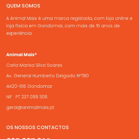
options
QUEM SOMOS
product
may
page
A Animal Mais é uma marca registada, com loja online e
be
loja física em Gondomar, com mais de 15 anos de
chosen
experiência .
on
the
product
Animal Mais®
page
Carla Marisa Silva Soares
Av. General Humberto Delgado Nº780
4420-155 Gondomar
NIF : PT 237 099 306
geral@animalmais.pt
OS NOSSOS CONTACTOS