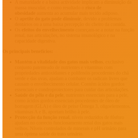
A maturidade e a baixa actividade implicam a diminuição da
massa muscular, e como resultado o
risco de
obesidade
aumenta ao acumular mais tecido adiposo.
O
apetite do gato pode diminuir
, devido a problemas
dentários ou a uma baixa percepção do cheiro da comida.
Os
efeitos do envelhecimento
começam-se a notar na função
renal, nas articulações, no sistema imunológico e na
capacidade digestiva.
Os principais benefícios:
Mantém a vitalidade dos gatos mais velhos
, exclusivo
conjunto patenteado de nutrientes e vitaminas com
propriedades antioxidantes e polifenóis procedentes do chá
verde e das uvas, ajudam a combater os radicais livres que
causam o envelhecimento celular. Contém ácidos gordos
essenciais e condroprotectores para cuidar das articulações.
Saúde do pêlo e da pele
, nutrientes essenciais para a pele,
como ácidos gordos essenciais procedentes de óleo de
borragem (GLA) e óleo de peixe Ómega 3, oligoelementos,
vitaminas A e B, aportam brilho à pele.
Protecção da função renal
, níveis reduzidos de fósforo
ajudam no correcto funcionamento renal dos gatos mais
velhos. Níveis controlados de minerais e pH urinário para
uma óptima saúde do trato urinário.