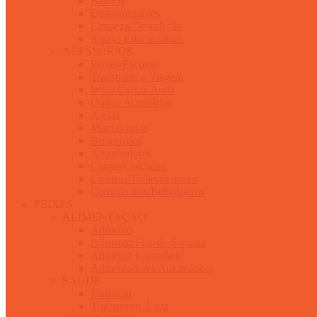
Banhos
Desparasitantes
Limpeza/Desinfeção
Sprays Educacionais
ACESSÓRIOS
Pentes/Escovas
Transporte e Viagem
WC / Caixas Areia
Outros Acessórios
Areias
Mantas/Iglos
Brinquedos
Arranhadores
Camas/Colchões
Coleiras/Trelas/Peitorais
Comedouros/Bebedouros
PEIXES
ALIMENTAÇÃO
Alimento
Alimento Fim-de-Semana
Alimento Congelado
Alimentadores Automáticos
SAÚDE
Farmácia
Tratamento Água