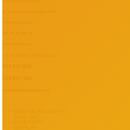
Carla Marisa Silva Soares
Av. General Humberto Delgado Nº780
4420-155 Gondomar
NIF : PT 237 099 306
geral@animalmais.pt
OS NOSSOS CONTACTOS
935 837 820
224 937 164
encomendas@animalmais.pt
MEIOS DE PAGAMENTO :
ENVIOS POR :