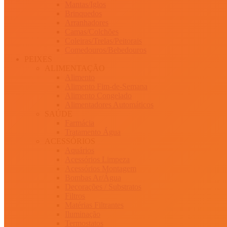
Mantas/Iglos
Brinquedos
Arranhadores
Camas/Colchões
Coleiras/Trelas/Peitorais
Comedouros/Bebedouros
PEIXES
ALIMENTAÇÃO
Alimento
Alimento Fim-de-Semana
Alimento Congelado
Alimentadores Automáticos
SAÚDE
Farmácia
Tratamento Água
ACESSÓRIOS
Aquários
Acessórios Limpeza
Acessórios Montagem
Bombas Ar/Água
Decorações / Substratos
Filtros
Matérias Filtrantes
Iluminação
Termostatos