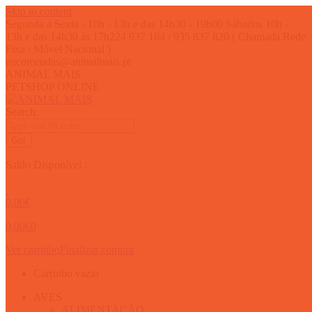
Skip to content
Segunda a Sexta - 10h - 13h e das 14h30 - 19h00 Sábados 10h -
13h e das 14h30 ás 17h
224 937 164 / 935 837 820 ( Chamada Rede
Fixa / Móvel Nacional )
encomendas@animalmais.pt
ANIMAL MAIS
PETSHOP ONLINE
Search:
Saldo Disponível :
0,00
€
0,00
€
0
Ver carrinho
Finalizar compra
Carrinho vazio
AVES
ALIMENTAÇÃO