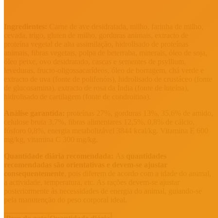
Ingredientes:
Carne de ave desidratada, milho, farinha de milho,
cevada, trigo, gluten de milho, gorduras animais, extracto de
proteína vegetal de alta assimilação, hidrolisado de proteínas
animais, fibras vegetais, polpa de beterraba, minerais, óleo de soja,
óleo peixe, ovo desidratado, cascas e sementes de psyllium,
leveduras, fructo-oligossacarídeos, óleo de borragem, chá verde e
extracto de uva (fonte de polifenóis), hidrolisado de crustáceo (fonte
de glucosamina), extracto de rosa da Índia (fonte de luteína),
hidrolisado de cartilagem (fonte de condroitina).
Análise garantida:
proteínas 27%, gorduras 13%, 35,6% de amido,
celulose bruta 3,7%, fibras alimentares 12,5%, 0,8% de cálcio,
fósforo 0,8%, energia metabolizável 3844 kcal/kg. Vitamina E 600
mg/kg, vitamina C 300 mg/kg.
Quantidade diária recomendada:
As
quantidades
recomendadas são orientativas e devem-se ajustar
consequentemente
, pois diferem de acordo com a idade do animal,
a actividade, temperatura, etc. As rações devem-se ajustar
posteriormente às necessidades de energia do animal, guiando-se
pela manutenção do peso corporal ideal.