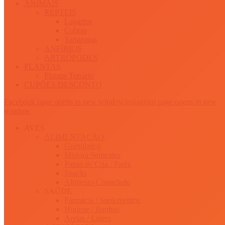
ANIMAIS
RÉPTEIS
Lagartos
Cobras
Tartarugas
ANFÍBIOS
ARTRÓPODES
PLANTAS
Plantas Terrário
CUPÕES DESCONTO
Facebook page opens in new window
Instagram page opens in new
window
AVES
ALIMENTAÇÃO
Granulados
Mistura Sementes
Papas de Cria / Patês
Snacks
Alimento Congelado
SAÚDE
Farmácia / Suplementos
Higiene / Banhos
Areias / Litters