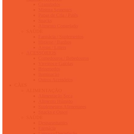
Granulados
Mistura Sementes
Papas de Cria / Patês
Snacks
Alimento Congelado
SAÚDE
Farmácia / Suplementos
Higiene / Banhos
Areias / Litters
ACESSÓRIOS
Comedouros / Bebedouros
Viveiros e Gaiolas
Brinquedos
Iluminação
Outros Acessórios
CÃES
ALIMENTAÇÃO
Alimentação Seca
Alimento Húmido
Suplementos Alimentares
Snacks e Ossos
SAÚDE
Desparasitantes
Farmácia
Limpeza/Desinfeção