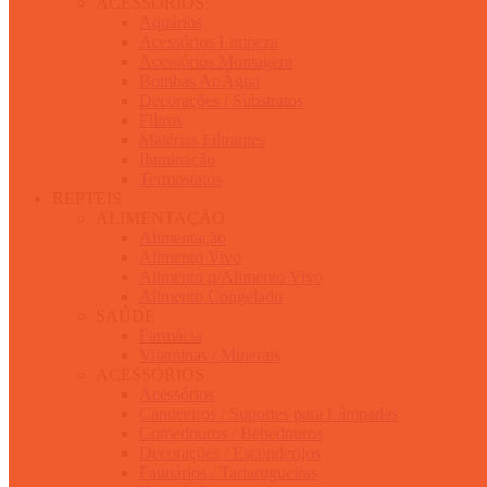
ACESSÓRIOS
Aquários
Acessórios Limpeza
Acessórios Montagem
Bombas Ar/Água
Decorações / Substratos
Filtros
Matérias Filtrantes
Iluminação
Termostatos
REPTEIS
ALIMENTAÇÃO
Alimentação
Alimento Vivo
Alimento p/Alimento Vivo
Alimento Congelado
SAÚDE
Farmácia
Vitaminas / Minerais
ACESSÓRIOS
Acessórios
Candeeiros / Suportes para Lâmpadas
Comedouros / Bebedouros
Decorações / Esconderijos
Faunários / Tartarugueiras