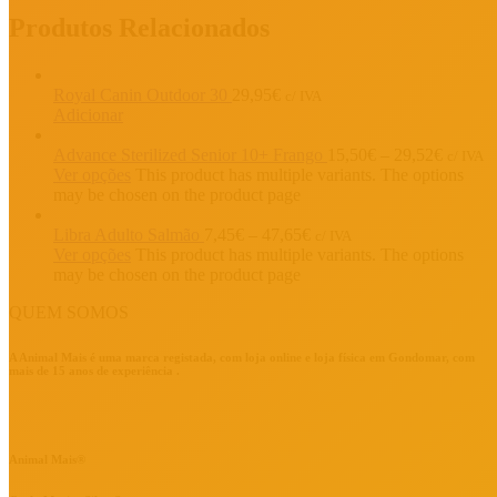
Produtos Relacionados
Royal Canin Outdoor 30
29,95
€
c/ IVA
Adicionar
Advance Sterilized Senior 10+ Frango
15,50
€
–
29,52
€
c/ IVA
Ver opções
This product has multiple variants. The options
may be chosen on the product page
Libra Adulto Salmão
7,45
€
–
47,65
€
c/ IVA
Ver opções
This product has multiple variants. The options
may be chosen on the product page
QUEM SOMOS
A Animal Mais é uma marca registada, com loja online e loja física em Gondomar, com
mais de 15 anos de experiência .
Animal Mais®