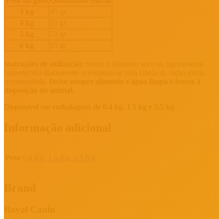
Peso do gato
Quantidade diária
3 kg
45 gr
4 kg
55 gr
5 kg
70 gr
6 kg
85 gr
Instruções de utilização:
Servir o alimento seco ou ligeiramente
humedecido diariamente orientando-se pela tabela da ração diaria
recomendada.
Deixe sempre alimento e água limpa e fresca à
disposição do animal.
Disponível em embalagens de 0.4 kg, 1.5 kg e 3.5 kg.
Informação adicional
Peso
0.4 Kg
,
1.5 Kg
,
3.5 Kg
Brand
Royal Canin