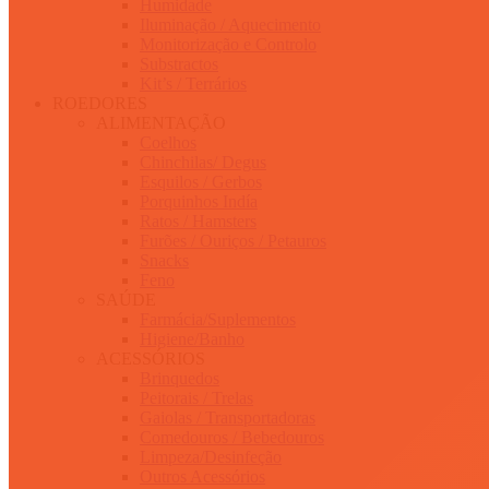
Humidade
Iluminação / Aquecimento
Monitorização e Controlo
Substractos
Kit’s / Terrários
ROEDORES
ALIMENTAÇÃO
Coelhos
Chinchilas/ Degus
Esquilos / Gerbos
Porquinhos Indía
Ratos / Hamsters
Furões / Ouriços / Petauros
Snacks
Feno
SAÚDE
Farmácia/Suplementos
Higiene/Banho
ACESSÓRIOS
Brinquedos
Peitorais / Trelas
Gaiolas / Transportadoras
Comedouros / Bebedouros
Limpeza/Desinfeção
Outros Acessórios