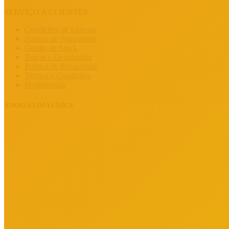
SERVIÇO A CLIENTES
Condições de Entrega
Formas de Pagamento
Gestão de Stock
Trocas e Devoluções
Politica de Privacidade
Termos e Condições
Profissionais
A NOSSA LOJA FÍSICA
Avenida General Humberto Delgado, Nº780, 4420-155 Gondomar