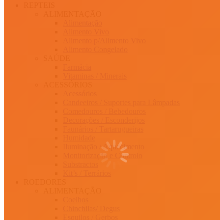
REPTEIS
ALIMENTAÇÃO
Alimentação
Alimento Vivo
Alimento p/Alimento Vivo
Alimento Congelado
SAÚDE
Farmácia
Vitaminas / Minerais
ACESSÓRIOS
Acessórios
Candeeiros / Suportes para Lâmpadas
Comedouros / Bebedouros
Decorações / Esconderijos
Faunários / Tartarugueiras
Humidade
Iluminação / Aquecimento
Monitorização e Controlo
Substractos
Kit’s / Terrários
ROEDORES
ALIMENTAÇÃO
Coelhos
Chinchilas/ Degus
Esquilos / Gerbos