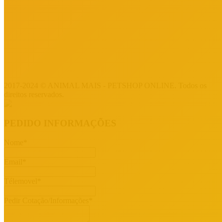
Horário de Funcionamento :
2ª – Sáb. das 10H / 13H – 14:30H / 19H
(3ª Feira encerramos de manhã)
2017-2024 © ANIMAL MAIS - PETSHOP ONLINE. Todos os
direitos reservados.
PEDIDO INFORMAÇÕES
Nome
*
Email
*
Télemovel
*
Pedir Cotação/Informações
*