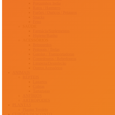
Porquinhos Indía
Ratos / Hamsters
Furões / Ouriços / Petauros
Snacks
Feno
SAÚDE
Farmácia/Suplementos
Higiene/Banho
ACESSÓRIOS
Brinquedos
Peitorais / Trelas
Gaiolas / Transportadoras
Comedouros / Bebedouros
Limpeza/Desinfeção
Outros Acessórios
ANIMAIS
RÉPTEIS
Lagartos
Cobras
Tartarugas
ANFÍBIOS
ARTRÓPODES
PLANTAS
Plantas Terrário
CUPÕES DESCONTO