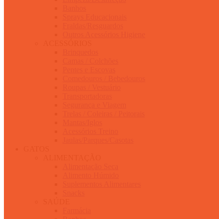
Banhos
Sprays Educacionais
Fraldas/Resguardos
Outros Acessórios Higiene
ACESSÓRIOS
Brinquedos
Camas / Colchões
Pentes e Escovas
Comedouros / Bebedouros
Roupas / Vestuário
Transportadoras
Segurança e Viagem
Trelas / Coleiras / Peitorais
Mantas/Iglos
Acessórios Treino
Jaulas/Parques/Casotas
GATOS
ALIMENTAÇÃO
Alimentação Seca
Alimento Húmido
Suplementos Alimentares
Snacks
SAÚDE
Farmácia