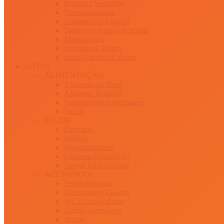
Roupas / Vestuário
Transportadoras
Segurança e Viagem
Trelas / Coleiras / Peitorais
Mantas/Iglos
Acessórios Treino
Jaulas/Parques/Casotas
GATOS
ALIMENTAÇÃO
Alimentação Seca
Alimento Húmido
Suplementos Alimentares
Snacks
SAÚDE
Farmácia
Banhos
Desparasitantes
Limpeza/Desinfeção
Sprays Educacionais
ACESSÓRIOS
Pentes/Escovas
Transporte e Viagem
WC / Caixas Areia
Outros Acessórios
Areias