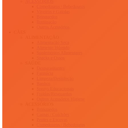
ACESSÓRIOS
Comedouros / Bebedouros
Viveiros e Gaiolas
Brinquedos
Iluminação
Outros Acessórios
CÃES
ALIMENTAÇÃO
Alimentação Seca
Alimento Húmido
Suplementos Alimentares
Snacks e Ossos
SAÚDE
Desparasitantes
Farmácia
Limpeza/Desinfeção
Banhos
Sprays Educacionais
Fraldas/Resguardos
Outros Acessórios Higiene
ACESSÓRIOS
Brinquedos
Camas / Colchões
Pentes e Escovas
Comedouros / Bebedouros