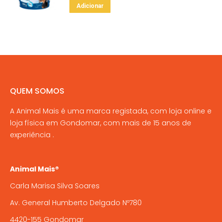
Adicionar
QUEM SOMOS
A Animal Mais é uma marca registada, com loja online e
loja física em Gondomar, com mais de 15 anos de
experiência .
Animal Mais®
Carla Marisa Silva Soares
Av. General Humberto Delgado Nº780
4420-155 Gondomar