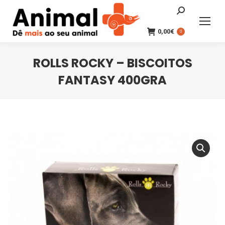
Search:
0,00
€
0
ROLLS ROCKY – BISCOITOS
FANTASY 400GRA
You are here: