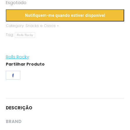
Esgotado
Category:
Snacks e Ossos
Tag:
Rolls Rocky
Rolls Rocky
Partilhar Produto
Share
on
Facebook
DESCRIÇÃO
BRAND