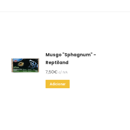
Musgo "Sphagnum" -
Reptiland
7,50
€
c/ IVA
Adicionar