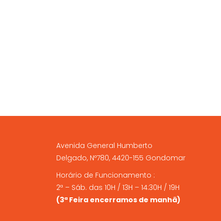
A NOSSA LOJA FÍSICA
Avenida General Humberto
Delgado, Nº780, 4420-155 Gondomar
Horário de Funcionamento :
2ª – Sáb. das 10H / 13H – 14:30H / 19H
(3ª Feira encerramos de manhã)