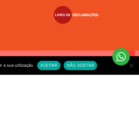
VIO EXPRESSO sempre que compre alimento vivo a fim de
r a sua utilização.
ACEITAR
NÃO ACEITAR
e for necessário. OBRIGADO