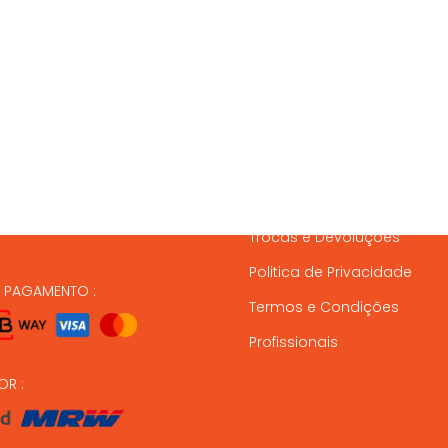
SSOS CONTACTOS
SERVIÇO A CLIENTES
837 820
Condições de Entrega
Formas de Pagamento
37 164
Gestão de Stock
ndas@animalmais.pt
Trocas e Devoluções
Politica de Privacidade
E PAGAMENTO :
Termos e Condições
Profissionais
OR :