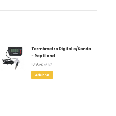
Termómetro Digital c/Sonda
- Reptiland
10,95
€
c/ IVA
Adicionar