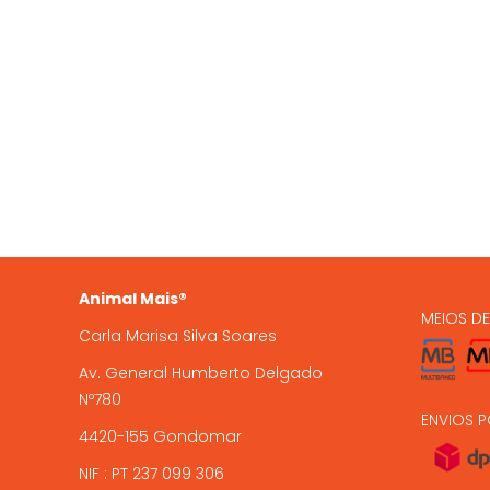
QUEM SOMOS
OS NO
935 
A Animal Mais é uma marca
registada, com loja online e loja
224 9
física em Gondomar, com mais de
15 anos de experiência .
encome
Animal Mais®
MEIOS D
Carla Marisa Silva Soares
Av. General Humberto Delgado
Nº780
ENVIOS P
4420-155 Gondomar
NIF : PT 237 099 306