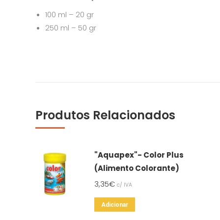
100 ml – 20 gr
250 ml – 50 gr
Produtos Relacionados
"Aquapex"- Color Plus
(Alimento Colorante)
3,35
€
c/ IVA
Adicionar