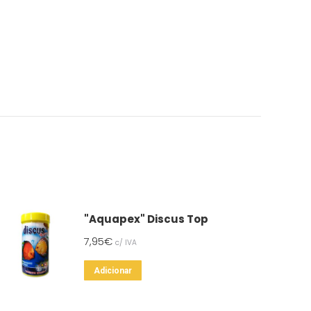
"Aquapex" Discus Top
7,95
€
c/ IVA
Adicionar