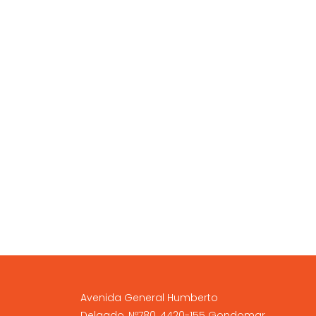
A NOSSA LOJA FÍSICA
Avenida General Humberto
Delgado, Nº780, 4420-155 Gondomar