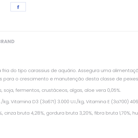
Share
on
Facebook
BRAND
fria do tipo carassius de aquário. Assegura uma alimentação
ios para o crescimento e manutenção desta classe de peixes
, soja, fermentos, crustáceos, algas, aloe vera 0,05%.
./kg, Vitamina D3 (3a671) 3.000 U.I./kg, Vitamina E (3a700) 4
, cinza bruta 4,28%, gordura bruta 3,20%, fibra bruta 1,70%