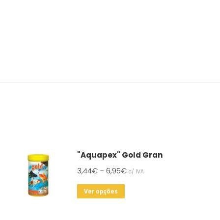
"Aquapex" Gold Gran
3,44
€
6,95
€
–
c/ IVA
This
Ver opções
product
has