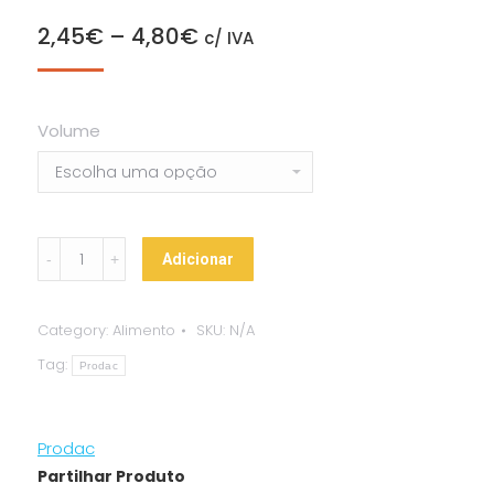
2,45
€
–
4,80
€
c/ IVA
Volume
Prodac
Adicionar
-
Goldfish
Category:
Alimento
SKU:
N/A
Premium
Tag:
quantity
Prodac
Prodac
Partilhar Produto