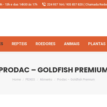
h - 13h e das 14h30 ás 17h
224 937 164 / 935 837 820 ( Chamada Rede 
ES
REPTEIS
ROEDORES
ANIMAIS
PLANTAS
PRODAC – GOLDFISH PREMIU
You are here:
Home
PEIXES
Alimento
Prodac – Goldfish Premium