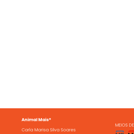
QUEM SOMOS
OS NO
935 
A Animal Mais é uma marca
registada, com loja online e loja
224 9
física em Gondomar, com mais de
15 anos de experiência .
encome
Animal Mais®
MEIOS D
Carla Marisa Silva Soares