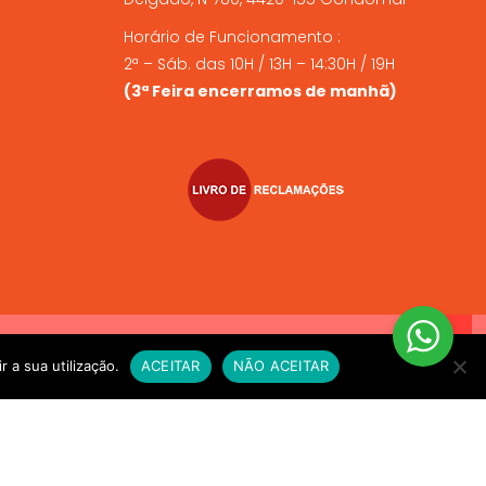
Horário de Funcionamento :
2ª – Sáb. das 10H / 13H – 14:30H / 19H
(3ª Feira encerramos de manhã)
VIO EXPRESSO sempre que compre alimento vivo a fim de
r a sua utilização.
ACEITAR
NÃO ACEITAR
e for necessário. OBRIGADO