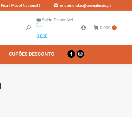
Fixa / Móvel Nacional )
encomendas@animalmais.pt
Saldo Disponível :
0,00
€
0
0,00
€
CUPÕES DESCONTO
Facebook
Instagram
page
page
opens
opens
in
in
M
new
new
window
window