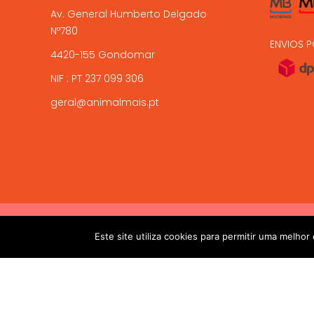
Av. General Humberto Delgado
Nº780
ENVIOS P
4420-155 Gondomar
NIF : PT 237 099 306
geral@animalmais.pt
!! ALTAS TEMPERATURAS !! Devido ás altas temperaturas presen
2017-2024 © ANIMAL MAIS - PETSHOP ONLINE. Todos os dire
Este site utiliza cookies para permitir uma melhor 
salvaguardar a sua chegada viva. 