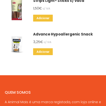
Strips Light- Sticks c/ vaca
1,50
€
c/ IVA
Adicionar
Advance Hypoallergenic Snack
3,25
€
c/ IVA
Adicionar
QUEM SOMOS
A Animal Mais é uma marca registada, com loja online e