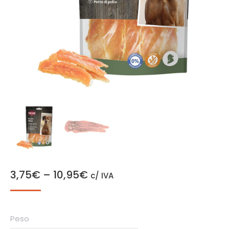
3,75
€
–
10,95
€
c/ IVA
Peso