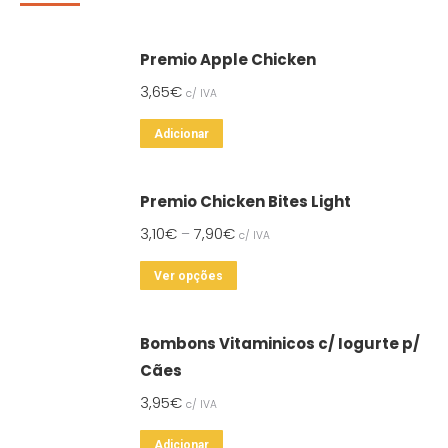
Premio Apple Chicken
3,65
€
c/ IVA
Adicionar
Premio Chicken Bites Light
3,10
€
7,90
€
–
c/ IVA
This
Ver opções
product
has
Bombons Vitaminicos c/ Iogurte p/
multiple
Cães
variants.
3,95
€
c/ IVA
The
options
Adicionar