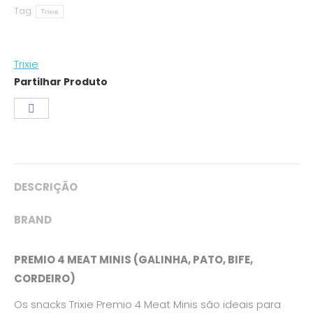
Tag:
quantity
Trixie
Trixie
Partilhar Produto
Share
on
Facebook
DESCRIÇÃO
BRAND
PREMIO 4 MEAT MINIS (GALINHA, PATO, BIFE,
CORDEIRO)
Os snacks Trixie Premio 4 Meat Minis são ideais para