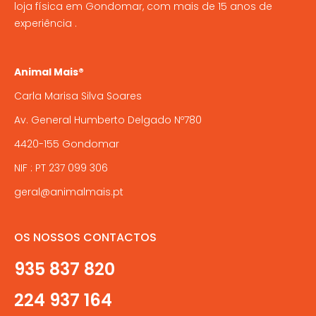
loja física em Gondomar, com mais de 15 anos de
chosen
experiência .
on
the
product
Animal Mais®
page
Carla Marisa Silva Soares
Av. General Humberto Delgado Nº780
4420-155 Gondomar
NIF : PT 237 099 306
geral@animalmais.pt
OS NOSSOS CONTACTOS
935 837 820
224 937 164