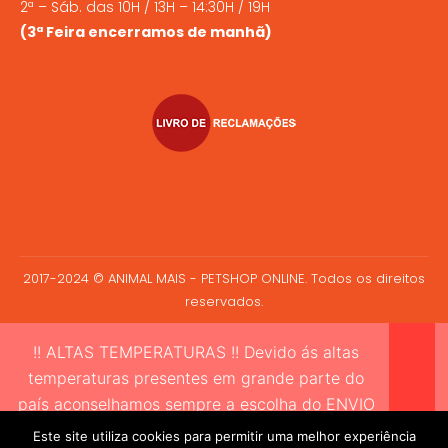
2ª – Sáb. das 10H / 13H – 14:30H / 19H
(3ª Feira encerramos de manhã)
2017-2024 © ANIMAL MAIS - PETSHOP ONLINE. Todos os direitos
reservados.
!! ALTAS TEMPERATURAS !! Devido ás altas
temperaturas presentes em grande parte do
país aconselhamos sempre a escolha do ENVIO
EXPRESSO sempre que compre alimento vivo a
Este site utiliza cookies para permitir uma melhor experiência