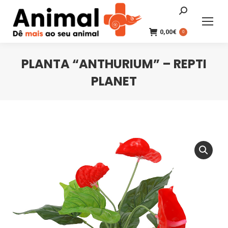
Search:
0,00
€
0
PLANTA “ANTHURIUM” – REPTI
PLANET
You are here: