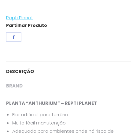
quantity
Repti Planet
Partilhar Produto
Share
on
Facebook
DESCRIÇÃO
BRAND
PLANTA “ANTHURIUM” – REPTI PLANET
Flor artificial para terrário
Muito fácil manutenção
Adequado para ambientes onde há risco de