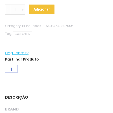
Peluche
Adicionar
“Racoon”
–
Category:
Brinquedos
SKU:
454-307006
Dog
Tag:
Fantasy
Dog Fantasy
quantity
Dog Fantasy
Partilhar Produto
Share
on
Facebook
DESCRIÇÃO
BRAND