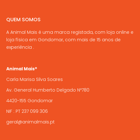
The
options
QUEM SOMOS
may
A Animal Mais é uma marca registada, com loja online e
be
loja física em Gondomar, com mais de 15 anos de
chosen
experiência .
on
the
product
Animal Mais®
page
Carla Marisa Silva Soares
Av. General Humberto Delgado Nº780
4420-155 Gondomar
NIF : PT 237 099 306
geral@animalmais.pt