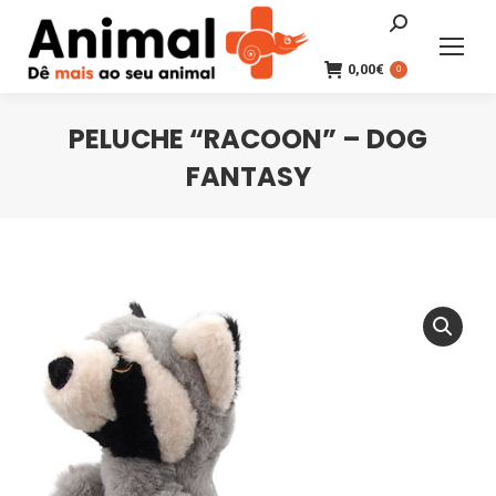
Search:
0,00
€
0
PELUCHE “RACOON” – DOG
FANTASY
You are here: