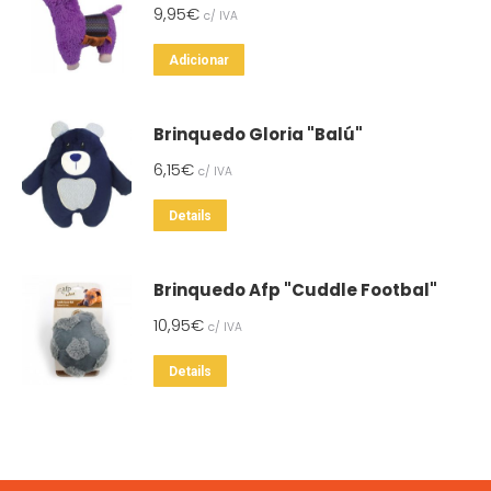
9,95
€
c/ IVA
Adicionar
Brinquedo Gloria "Balú"
6,15
€
c/ IVA
Details
Brinquedo Afp "Cuddle Footbal"
10,95
€
c/ IVA
This
Details
product
has
multiple
variants.