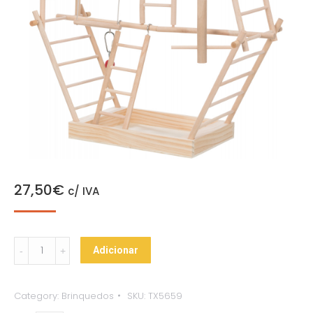
27,50
€
c/ IVA
Parque
Adicionar
de
Diversão
Category:
Brinquedos
SKU:
TX5659
com