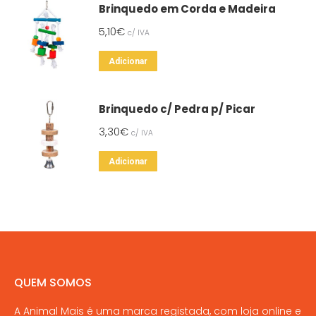
Brinquedo em Corda e Madeira
5,10
€
c/ IVA
Adicionar
Brinquedo c/ Pedra p/ Picar
3,30
€
c/ IVA
Adicionar
QUEM SOMOS
A Animal Mais é uma marca registada, com loja online e