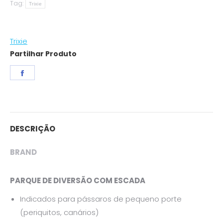
Tag:
Escada
Trixie
quantity
Trixie
Partilhar Produto
Share
on
Facebook
DESCRIÇÃO
BRAND
PARQUE DE DIVERSÃO COM ESCADA
Indicados para pássaros de pequeno porte
(periquitos, canários)