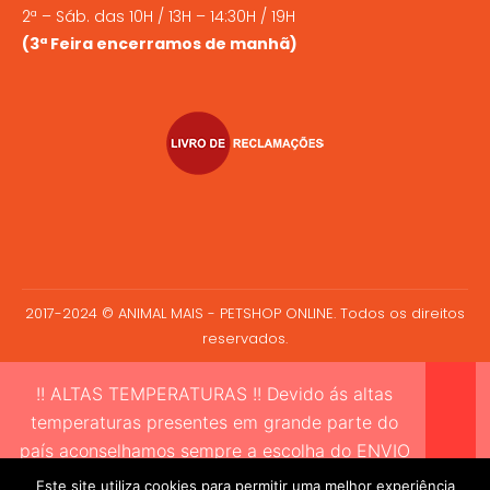
2ª – Sáb. das 10H / 13H – 14:30H / 19H
(3ª Feira encerramos de manhã)
2017-2024 © ANIMAL MAIS - PETSHOP ONLINE. Todos os direitos
reservados.
!! ALTAS TEMPERATURAS !! Devido ás altas
temperaturas presentes em grande parte do
país aconselhamos sempre a escolha do ENVIO
EXPRESSO sempre que compre alimento vivo a
Este site utiliza cookies para permitir uma melhor experiência