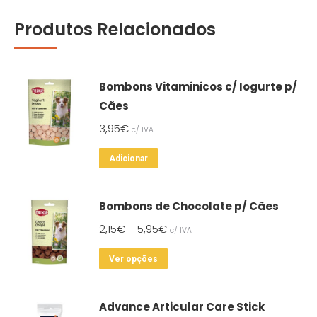
Produtos Relacionados
Bombons Vitaminicos c/ Iogurte p/
Cães
3,95
€
c/ IVA
Adicionar
Bombons de Chocolate p/ Cães
2,15
€
5,95
€
–
c/ IVA
This
Ver opções
product
has
Advance Articular Care Stick
multiple