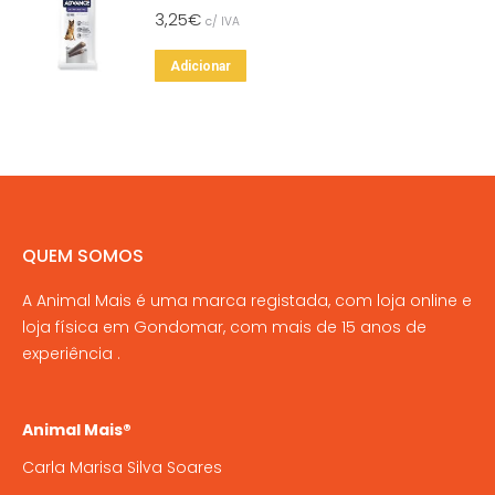
3,25
€
c/ IVA
variants.
The
Adicionar
options
may
be
chosen
on
the
QUEM SOMOS
product
page
A Animal Mais é uma marca registada, com loja online e
loja física em Gondomar, com mais de 15 anos de
experiência .
Animal Mais®
Carla Marisa Silva Soares