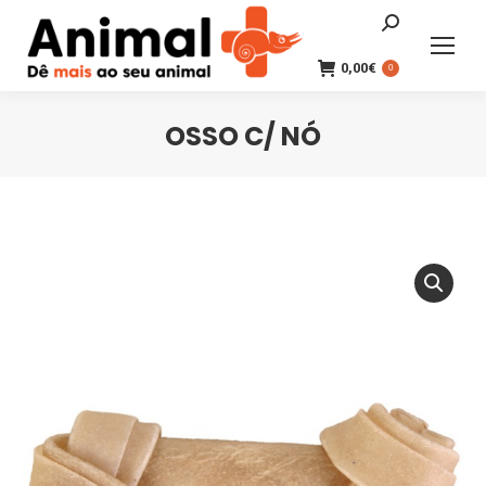
Search:
0,00
€
0
OSSO C/ NÓ
You are here: