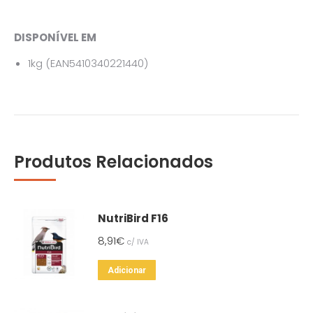
DISPONÍVEL EM
1kg (EAN5410340221440)
Produtos Relacionados
NutriBird F16
8,91
€
c/ IVA
Adicionar