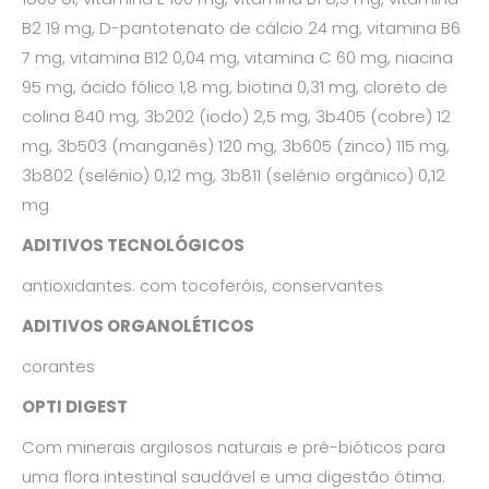
B2 19 mg, D-pantotenato de cálcio 24 mg, vitamina B6
7 mg, vitamina B12 0,04 mg, vitamina C 60 mg, niacina
95 mg, ácido fólico 1,8 mg, biotina 0,31 mg, cloreto de
colina 840 mg, 3b202 (iodo) 2,5 mg, 3b405 (cobre) 12
mg, 3b503 (manganês) 120 mg, 3b605 (zinco) 115 mg,
3b802 (selénio) 0,12 mg, 3b811 (selénio orgânico) 0,12
mg
ADITIVOS TECNOLÓGICOS
antioxidantes: com tocoferóis, conservantes
ADITIVOS ORGANOLÉTICOS
corantes
OPTI DIGEST
Com minerais argilosos naturais e pré-bióticos para
uma flora intestinal saudável e uma digestão ótima.