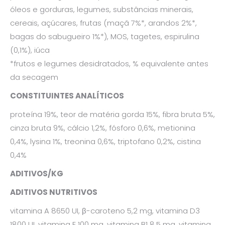
óleos e gorduras, legumes, substâncias minerais,
cereais, açúcares, frutas (maçã 7%*, arandos 2%*,
bagas do sabugueiro 1%*), MOS, tagetes, espirulina
(0,1%), iúca
*frutos e legumes desidratados, % equivalente antes
da secagem
CONSTITUINTES ANALÍTICOS
proteína 19%, teor de matéria gorda 15%, fibra bruta 5%,
cinza bruta 9%, cálcio 1,2%, fósforo 0,6%, metionina
0,4%, lysina 1%, treonina 0,6%, triptofano 0,2%, cistina
0,4%
ADITIVOS/KG
ADITIVOS NUTRITIVOS
vitamina A 8650 UI, β-caroteno 5,2 mg, vitamina D3
1800 UI, vitamina E 100 mg, vitamina B1 8,5 mg, vitamina