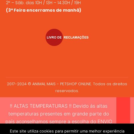
2ª – Sáb. das 10H / 13H – 14:30H / 19H
(3ª Feira encerramos de manhã)
2017-2024 © ANIMAL MAIS - PETSHOP ONLINE. Todos os direitos
reservados.
!! ALTAS TEMPERATURAS !! Devido ás altas
temperaturas presentes em grande parte do
país aconselhamos sempre a escolha do ENVIO
EXPRESSO sempre que compre alimento vivo a
Este site utiliza cookies para permitir uma melhor experiência