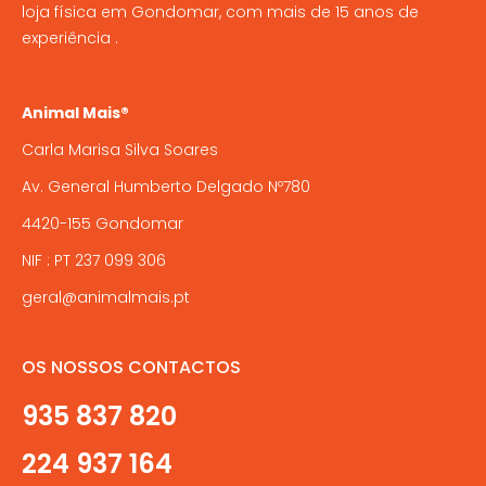
loja física em Gondomar, com mais de 15 anos de
chosen
experiência .
on
the
product
Animal Mais®
page
Carla Marisa Silva Soares
Av. General Humberto Delgado Nº780
4420-155 Gondomar
NIF : PT 237 099 306
geral@animalmais.pt
OS NOSSOS CONTACTOS
935 837 820
224 937 164