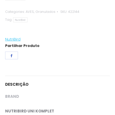
Uni
Komplet
Categories:
AVES
,
Granulados
SKU:
422144
quantity
Tag:
NutriBird
NutriBird
Partilhar Produto
Share
on
Facebook
DESCRIÇÃO
BRAND
NUTRIBIRD UNI KOMPLET