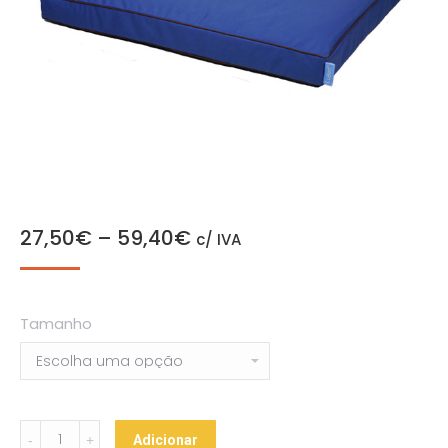
27,50
€
–
59,40
€
c/ IVA
Tamanho
Luben
Adicionar