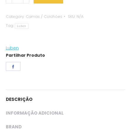
-
Colchão
Category:
Camas / Colchões
SKU:
N/A
Extreme
Tag:
Azul
Luben
quantity
Luben
Partilhar Produto
Share
on
Facebook
DESCRIÇÃO
INFORMAÇÃO ADICIONAL
BRAND