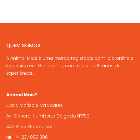
product
may
has
page
be
multiple
chosen
variants.
on
The
the
options
QUEM SOMOS
product
may
page
A Animal Mais é uma marca registada, com loja online e
be
loja física em Gondomar, com mais de 15 anos de
chosen
experiência .
on
the
product
Animal Mais®
page
Carla Marisa Silva Soares
Av. General Humberto Delgado Nº780
4420-155 Gondomar
NIF : PT 237 099 306