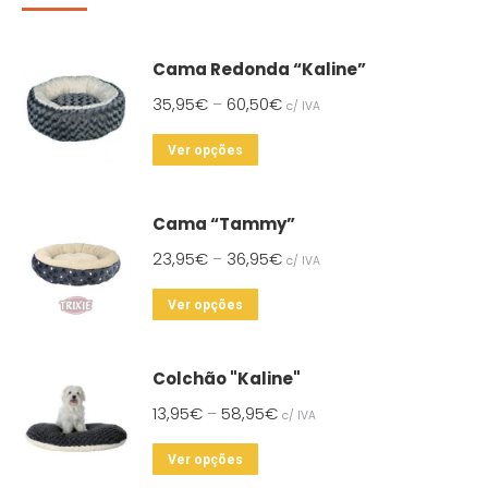
Cama Redonda “Kaline”
35,95
€
60,50
€
–
c/ IVA
This
Ver opções
product
has
Cama “Tammy”
multiple
23,95
€
36,95
€
–
c/ IVA
variants.
The
This
Ver opções
options
product
may
has
Colchão "Kaline"
be
multiple
chosen
13,95
€
58,95
€
–
c/ IVA
variants.
on
The
This
Ver opções
the
options
product