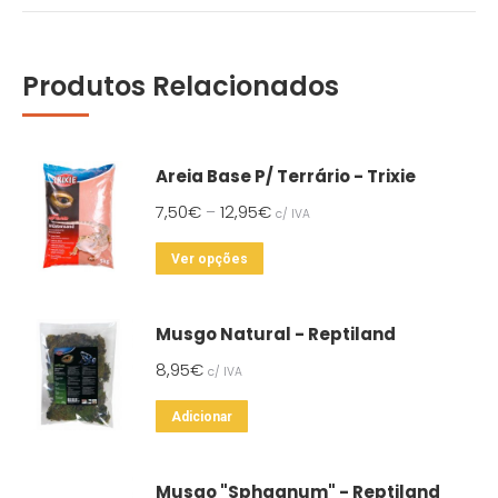
Produtos Relacionados
Areia Base P/ Terrário - Trixie
7,50
€
12,95
€
–
c/ IVA
This
Ver opções
product
has
Musgo Natural - Reptiland
multiple
8,95
€
c/ IVA
variants.
The
Adicionar
options
may
Musgo "Sphagnum" - Reptiland
be