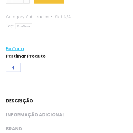
Earth
-
Category:
Substractos
SKU:
N/A
ExoTerra
Tag:
quantity
ExoTerra
ExoTerra
Partilhar Produto
Share
on
Facebook
DESCRIÇÃO
INFORMAÇÃO ADICIONAL
BRAND