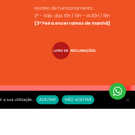
Horário de Funcionamento :
2ª – Sáb. das 10H / 13H – 14:30H / 19H
(3ª Feira encerramos de manhã)
VIO EXPRESSO sempre que compre alimento vivo a fim de
r a sua utilização.
ACEITAR
NÃO ACEITAR
e for necessário. OBRIGADO