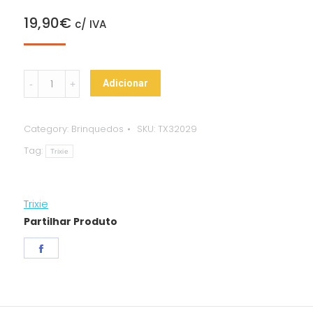
19,90
€
c/ IVA
Jogo
Adicionar
Interactivo
"Mini
Category:
Brinquedos
SKU:
TX32029
Mover"
Tag:
quantity
Trixie
Trixie
Partilhar Produto
Share
on
Facebook