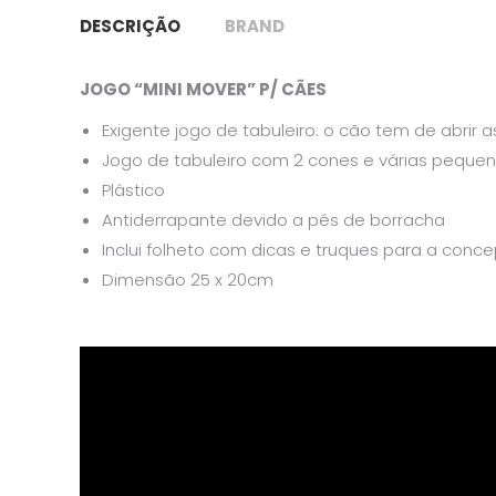
DESCRIÇÃO
BRAND
JOGO “MINI MOVER” P/ CÃES
Exigente jogo de tabuleiro: o cão tem de abrir
Jogo de tabuleiro com 2 cones e várias peque
Plástico
Antiderrapante devido a pés de borracha
Inclui folheto com dicas e truques para a conce
Dimensão 25 x 20cm