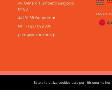
Av. General Humberto Delgado
Nº780
ENVIOS P
4420-155 Gondomar
NIF : PT 237 099 306
geral@animalmais.pt
!! ALTAS TEMPERATURAS !! Devido ás altas temperaturas presen
2017-2024 © ANIMAL MAIS - PETSHOP ONLINE. Todos os dire
Este site utiliza cookies para permitir uma melhor 
salvaguardar a sua chegada viva. 