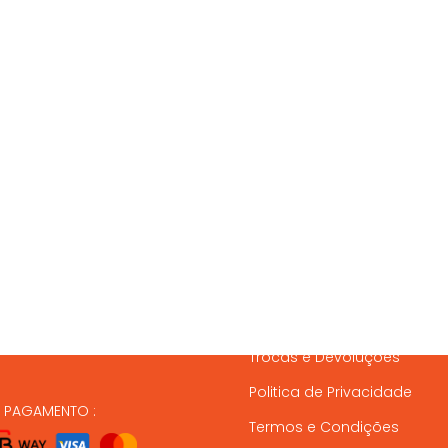
SSOS CONTACTOS
SERVIÇO A CLIENTES
837 820
Condições de Entrega
Formas de Pagamento
37 164
Gestão de Stock
ndas@animalmais.pt
Trocas e Devoluções
Politica de Privacidade
E PAGAMENTO :
Termos e Condições