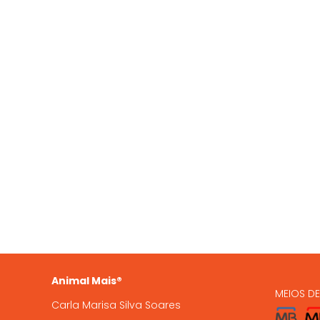
QUEM SOMOS
OS NO
935 
A Animal Mais é uma marca
registada, com loja online e loja
224 9
física em Gondomar, com mais de
15 anos de experiência .
encome
Animal Mais®
MEIOS D
Carla Marisa Silva Soares