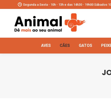
Segunda a Sexta - 10h - 13h e das 14h30 - 19h00 Sábados 10
AVES
CÃES
GATOS
PEIX
JO