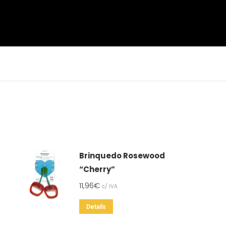
Brinquedo Rosewood
“Cherry”
11,96
€
c/ IVA
Details