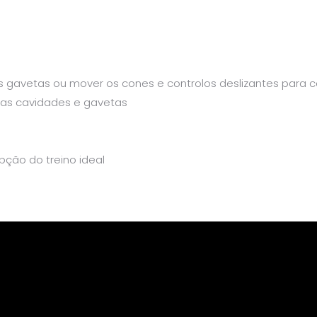
 as gavetas ou mover os cones e controlos deslizantes para 
nas cavidades e gavetas
pção do treino ideal