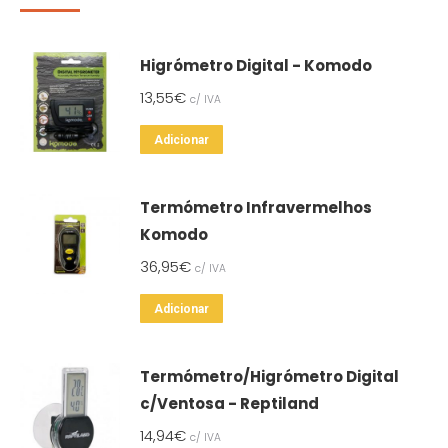
Higrómetro Digital - Komodo
13,55
€
c/ IVA
Adicionar
Termómetro Infravermelhos
Komodo
36,95
€
c/ IVA
Adicionar
Termómetro/Higrómetro Digital
c/Ventosa - Reptiland
14,94
€
c/ IVA