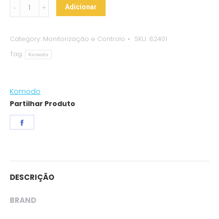
Higrómetro
Adicionar
Analógico
-
Category:
Monitorização e Controlo
SKU:
82401
Komodo
Tag:
quantity
Komodo
Komodo
Partilhar Produto
Share
on
Facebook
DESCRIÇÃO
BRAND