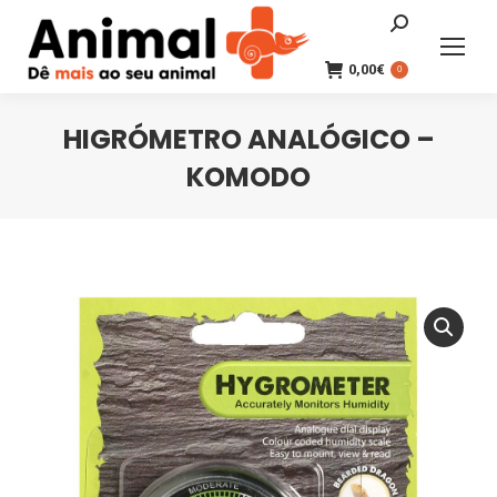
Search:
0,00
€
0
HIGRÓMETRO ANALÓGICO –
KOMODO
You are here: