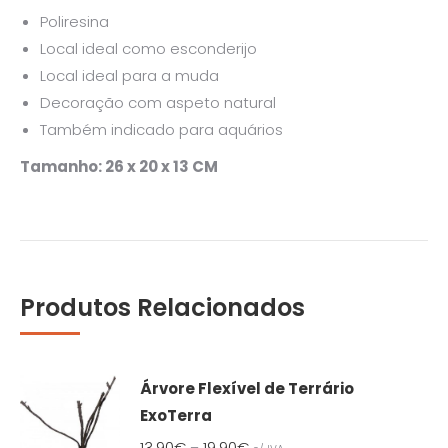
Poliresina
Local ideal como esconderijo
Local ideal para a muda
Decoração com aspeto natural
Também indicado para aquários
Tamanho: 26 x 20 x 13 CM
Produtos Relacionados
Árvore Flexível de Terrário
ExoTerra
13,90
€
19,90
€