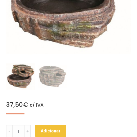
37,50
€
c/ IVA
Gruta
Adicionar