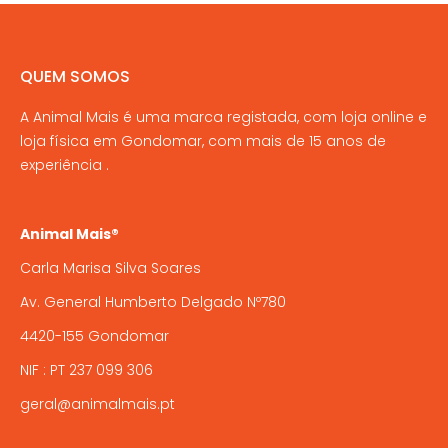
on
the
product
QUEM SOMOS
page
A Animal Mais é uma marca registada, com loja online e
loja física em Gondomar, com mais de 15 anos de
experiência .
Animal Mais®
Carla Marisa Silva Soares
Av. General Humberto Delgado Nº780
4420-155 Gondomar
NIF : PT 237 099 306
geral@animalmais.pt