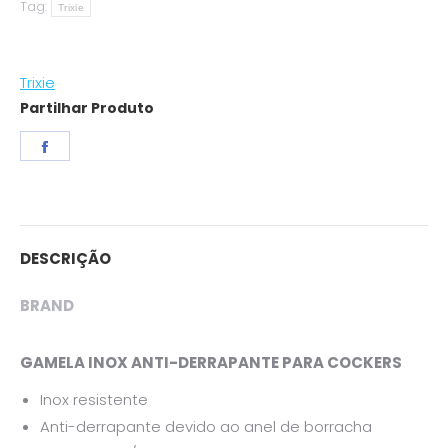
Tag:
Inox
Trixie
p/
Cockers
Trixie
quantity
Partilhar Produto
Share
on
Facebook
DESCRIÇÃO
BRAND
GAMELA INOX ANTI-DERRAPANTE PARA COCKERS
Inox resistente
Anti-derrapante devido ao anel de borracha