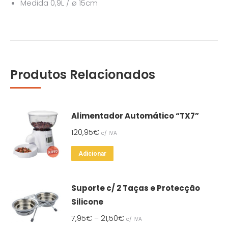
Medida 0,9L / ø 15cm
Produtos Relacionados
Alimentador Automático “TX7”
120,95
€
c/ IVA
Adicionar
Suporte c/ 2 Taças e Protecção
Silicone
7,95
€
21,50
€
–
c/ IVA