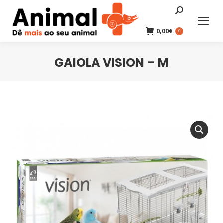
Search:
0,00
€
0
GAIOLA VISION – M
You are here: