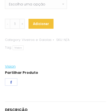
Gaiola
Adicionar
Vision
-
Category:
Viveiros e Gaiolas
SKU:
N/A
M
Tag:
quantity
Vision
Vision
Partilhar Produto
Share
on
Facebook
DESCRIÇÃO