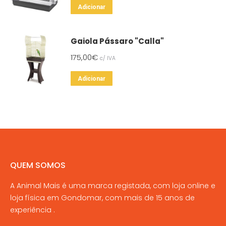
Adicionar
Gaiola Pássaro "Calla"
175,00
€
c/ IVA
Adicionar
QUEM SOMOS
A Animal Mais é uma marca registada, com loja online e
loja física em Gondomar, com mais de 15 anos de
experiência .