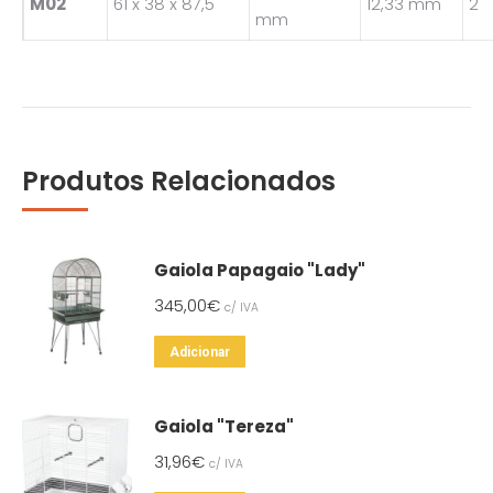
M02
61 x 38 x 87,5
12,33 mm
2
mm
Produtos Relacionados
Gaiola Papagaio "Lady"
345,00
€
c/ IVA
Adicionar
Gaiola "Tereza"
31,96
€
c/ IVA