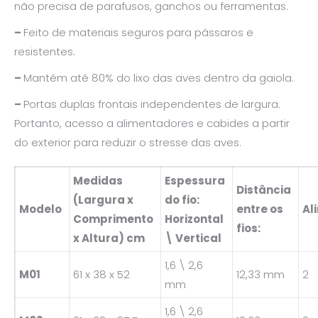
não precisa de parafusos, ganchos ou ferramentas.
–
Feito de materiais seguros para pássaros e
resistentes.
–
Mantém até 80% do lixo das aves dentro da gaiola.
–
Portas duplas frontais independentes de largura.
Portanto, acesso a alimentadores e cabides a partir
do exterior para reduzir o stresse das aves.
Medidas
Espessura
Distância
(Largura x
do fio:
Modelo
entre os
Al
Comprimento
Horizontal
fios:
x Altura) cm
\ Vertical
1,6 \ 2,6
M01
61 x 38 x 52
12,33 mm
2
mm
1,6 \ 2,6