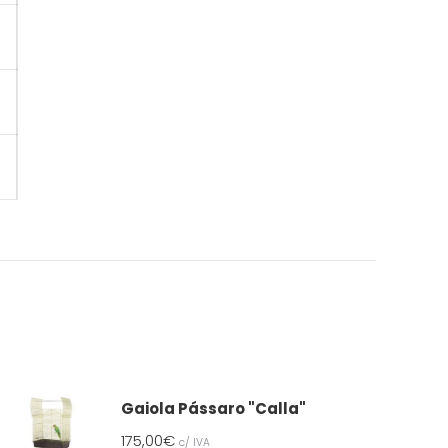
Gaiola Pássaro "Calla"
175,00
€
c/ IVA