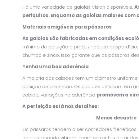
Há uma variedade de gaiolas Vision disponíveis.
A
periquitos. Enquanto as gaiolas maiores com a
Materiais amigáveis ​​para pássaros
As gaiolas são fabricadas em condições ecol
mínimo de poluição e produzir pouco desperdício. 
chumbo e zinco. Isso garante que os pássaros des
Tenha uma boa aderência
A maioria dos cabides tem um diâmetro uniform
posição de preensão. Os cabides de visão têm 
cabide, variações na aderência
promovem a circ
A perfeição está nos detalhes:
Menos desastre
Os pássaros tendem a ser comedores frenéticos
gaiolas, quando vibram, criam correntes de ar d