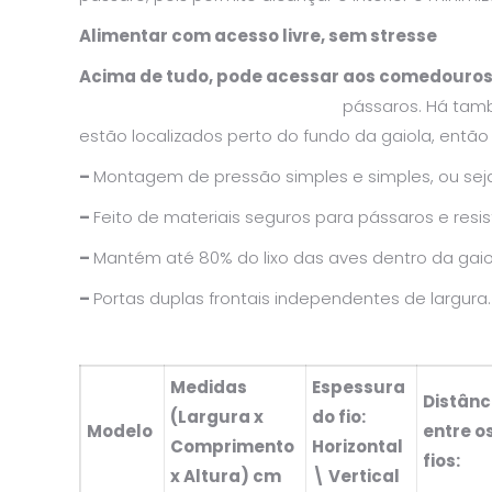
Alimentar com acesso livre, sem stresse
Acima de tudo, pode acessar aos comedouros 
pássaros. Há ta
estão localizados perto do fundo da gaiola, ent
–
Montagem de pressão simples e simples, ou seja
–
Feito de materiais seguros para pássaros e resis
–
Mantém até 80% do lixo das aves dentro da gaio
–
Portas duplas frontais independentes de largura.
Medidas
Espessura
Distânc
(Largura x
do fio:
Modelo
entre o
Comprimento
Horizontal
fios:
x Altura) cm
\ Vertical