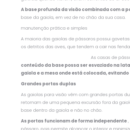
A base profunda da visão combinada com a p
base da gaiola, em vez de no chão da sua casa.
manutenção prática e simples
A maioria das gaiolas de pássaros possui gavetas
os detritos das aves, que tendem a cair nas fen
As casas de pássa
conteúdo da base possa ser esvaziado na lata 
gaiola e a mesa onde está colocada, evitando
Grandes portas duplas
As gaiolas para visão vêm com grandes portas du
retornam de uma pequena excursão fora da gaiol
base dentro da gaiola e não no chão.
As portas funcionam de forma independente
,
pássaro, pois permite alcançar o interior e minimi