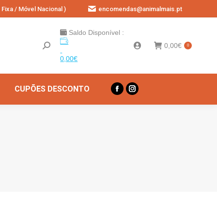
Fixa / Móvel Nacional )
encomendas@animalmais.pt
Saldo Disponível :
0,00
€
0
0,00
€
CUPÕES DESCONTO
Facebook
Instagram
page
page
opens
opens
in
in
new
new
window
window