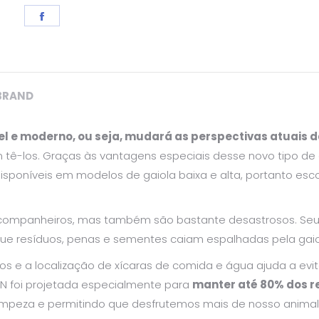
Share
on
Facebook
BRAND
vel e moderno, ou seja, mudará as perspectivas atuais
 tê-los. Graças às vantagens especiais desse novo tipo d
disponíveis em modelos de gaiola baixa e alta, portanto es
companheiros, mas também são bastante desastrosos. Seu
ue resíduos, penas e sementes caiam espalhadas pela gaio
s e a localização de xícaras de comida e água ajuda a evi
ION foi projetada especialmente para
manter até 80% dos r
impeza e permitindo que desfrutemos mais de nosso animal