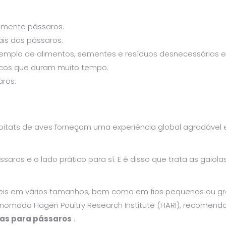
elmente pássaros.
is dos pássaros.
mplo de alimentos, sementes e resíduos desnecessários e fa
xicos que duram muito tempo.
aros.
bitats de aves forneçam uma experiência global agradável 
ssaros e o lado prático para sí. E é disso que trata as gaiol
veis em vários tamanhos, bem como em fios pequenos ou gr
omado Hagen Poultry Research Institute (HARI), recomenda
sas para pássaros
.