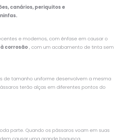
es, canários, periquitos e
ninfas.
 recentes e modernos, com ênfase em causar o
 à corrosão
, com um acabamento de tinta sem
ides de tamanho uniforme desenvolvem a mesma
pássaros terão alças em diferentes pontos do
toda parte. Quando os pássaros voam em suas
 podem causar uma grande bagunça.