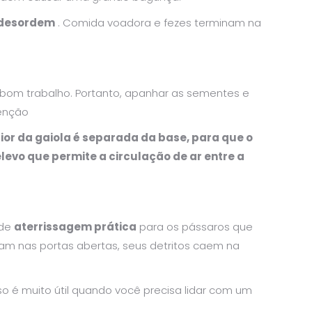
a desordem
. Comida voadora e fezes terminam na
 bom trabalho. Portanto, apanhar as sementes e
tenção
ior da gaiola é separada da base, para que o
levo que permite a circulação de ar entre a
de
aterrissagem prática
para os pássaros que
m nas portas abertas, seus detritos caem na
so é muito útil quando você precisa lidar com um