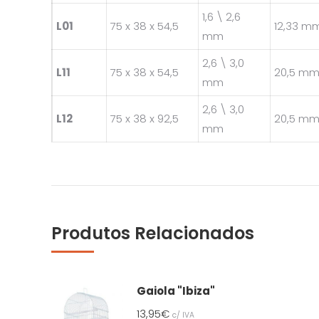
1,6 \ 2,6
L01
75 x 38 x 54,5
12,33 m
mm
2,6 \ 3,0
L11
75 x 38 x 54,5
20,5 m
mm
2,6 \ 3,0
L12
75 x 38 x 92,5
20,5 m
mm
Produtos Relacionados
Gaiola "Ibiza"
13,95
€
c/ IVA