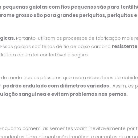
s pequenas gaiolas com fios pequenos são para tentilhõ
rame grosso são para grandes periquitos, periquitos e 
ógicas.
Portanto, utilizam os processos de fabricação mais
Essas gaiolas são feitas de fio de baixo carbono
resistente
frutem de um lar confortável e seguro.
e, de modo que os pássaros que usam esses tipos de cab
um
padrão ondulado com diâmetros variados
. Assim, os 
ulação sanguínea e evitam problemas nas pernas.
. Enquanto comem, as sementes voam inevitavelmente por 
escendentes. Uma alimentação frenética e correntes de ar