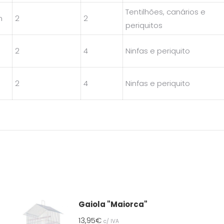
Tentilhões, canários e
m
2
2
periquitos
m
2
4
Ninfas e periquito
m
2
4
Ninfas e periquito
Gaiola "Maiorca"
13,95
€
c/ IVA