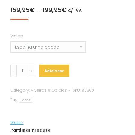
159,95
€
–
199,95
€
c/ IVA
Vision
Gaiola
Adicionar
Vision
-
Category:
Viveiros e Gaiolas
SKU:
83300
L
Tag:
quantity
Vision
Vision
Partilhar Produto