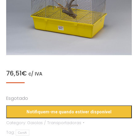
76,51
€
c/ IVA
Esgotado
Category:
Gaiolas / Transportadoras
Tag:
CaniA