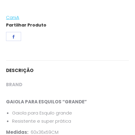
CaniA
Partilhar Produto
Share
on
Facebook
DESCRIÇÃO
BRAND
GAIOLA PARA ESQUILOS “GRANDE”
Gaiola para Esquilo grande
Resistente e super prática
Medidas:
60x36x59CM