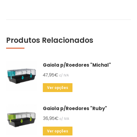
Produtos Relacionados
Gaiola p/Roedores "Michal"
47,95
€
c/ IVA
This
Ver opções
product
has
Gaiola p/Roedores "Ruby"
multiple
36,95
€
c/ IVA
variants.
The
This
Ver opções
options