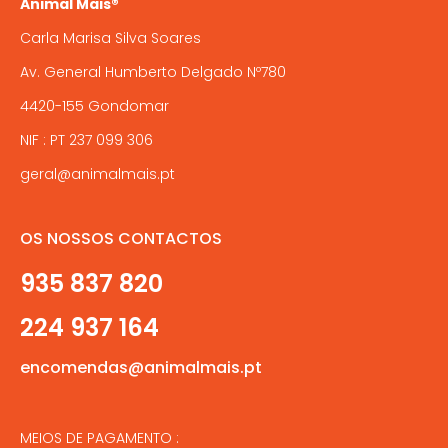
Animal Mais®
page
Carla Marisa Silva Soares
Av. General Humberto Delgado Nº780
4420-155 Gondomar
NIF : PT 237 099 306
geral@animalmais.pt
OS NOSSOS CONTACTOS
935 837 820
224 937 164
encomendas@animalmais.pt
MEIOS DE PAGAMENTO :