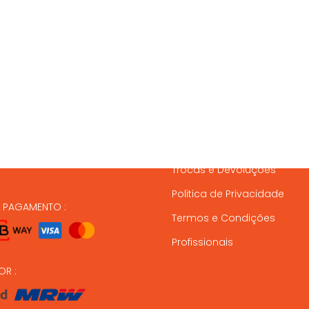
SSOS CONTACTOS
SERVIÇO A CLIENTES
837 820
Condições de Entrega
Formas de Pagamento
37 164
Gestão de Stock
ndas@animalmais.pt
Trocas e Devoluções
Politica de Privacidade
E PAGAMENTO :
Termos e Condições
Profissionais
OR :