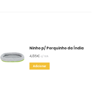
Ninho p/ Porquinho da Índia
4,85
€
c/ IVA
Adicionar