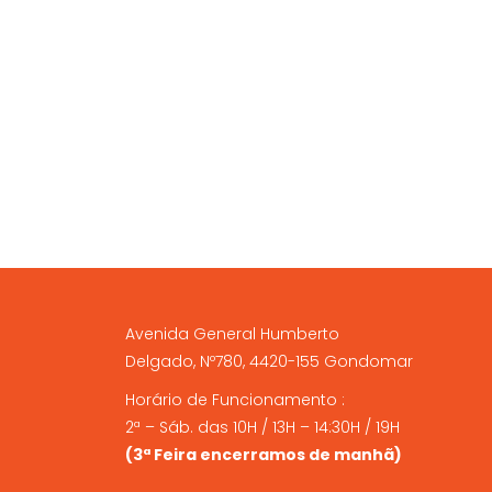
A NOSSA LOJA FÍSICA
Avenida General Humberto
Delgado, Nº780, 4420-155 Gondomar
Horário de Funcionamento :
2ª – Sáb. das 10H / 13H – 14:30H / 19H
(3ª Feira encerramos de manhã)