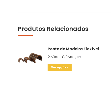
Produtos Relacionados
Ponte de Madeira Flexível
2,50
€
8,95
€
–
c/ IVA
This
Ver opções
product
has
multiple
variants.
The
options