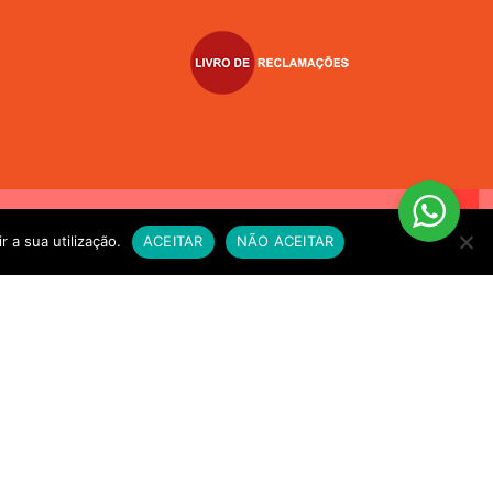
VIO EXPRESSO sempre que compre alimento vivo a fim de
r a sua utilização.
ACEITAR
NÃO ACEITAR
e for necessário. OBRIGADO