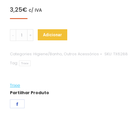
3,25
€
c/ IVA
Escova
Adicionar
+
Pente
Categories:
Higiene/Banho
,
Outros Acessórios
SKU:
TX6288
Pequeno
Tag:
p/
Trixie
Roedores
quantity
Trixie
Partilhar Produto
Share
on
Facebook