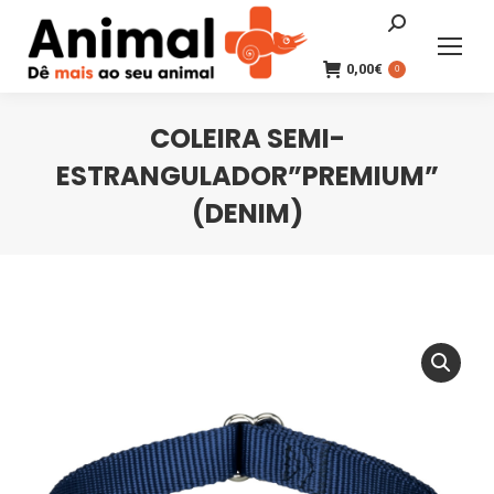
Search:
0,00
€
0
COLEIRA SEMI-
ESTRANGULADOR”PREMIUM”
(DENIM)
You are here: