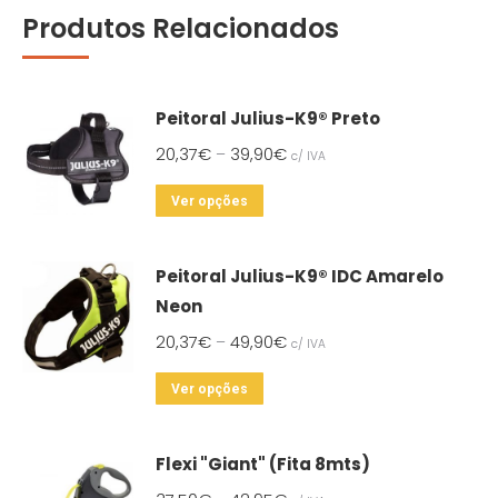
Produtos Relacionados
Peitoral Julius-K9® Preto
20,37
€
39,90
€
–
c/ IVA
This
Ver opções
product
has
Peitoral Julius-K9® IDC Amarelo
multiple
Neon
variants.
20,37
€
49,90
€
–
c/ IVA
The
options
This
Ver opções
may
product
be
has
Flexi "Giant" (Fita 8mts)
chosen
multiple