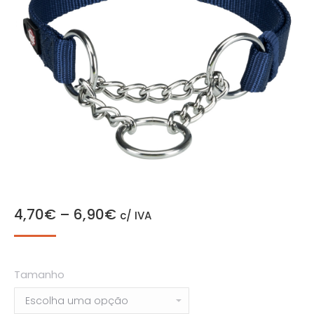
4,70
€
–
6,90
€
c/ IVA
Tamanho