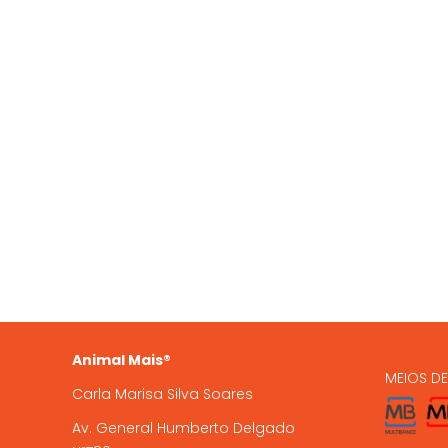
QUEM SOMOS
OS NO
935 
A Animal Mais é uma marca
registada, com loja online e loja
224 9
física em Gondomar, com mais de
15 anos de experiência .
encome
Animal Mais®
MEIOS D
Carla Marisa Silva Soares
Av. General Humberto Delgado