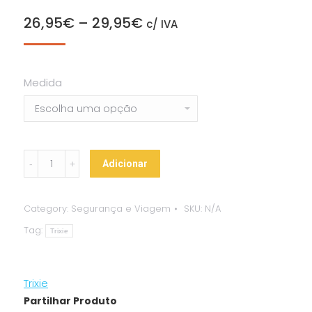
26,95
€
–
29,95
€
c/ IVA
Medida
Cobertura
Adicionar
em
Nylon
Category:
Segurança e Viagem
SKU:
N/A
p/
Tag:
Bagageira
Trixie
Auto
quantity
Trixie
Partilhar Produto