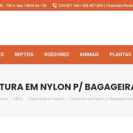
h - 13h e das 14h30 ás 17h
224 937 164 / 935 837 820 ( Chamada Rede 
ES
REPTEIS
ROEDORES
ANIMAIS
PLANTAS
TURA EM NYLON P/ BAGAGEIR
ou are here:
ome
CÃES
Segurança e Viagem
Cobertura em Nylon p/ Bagageira Au