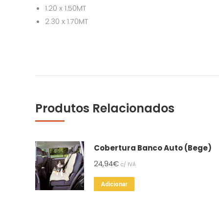
1.20 x 1.50MT
2.30 x 1.70MT
Produtos Relacionados
Cobertura Banco Auto (Bege)
24,94
€
c/ IVA
Adicionar