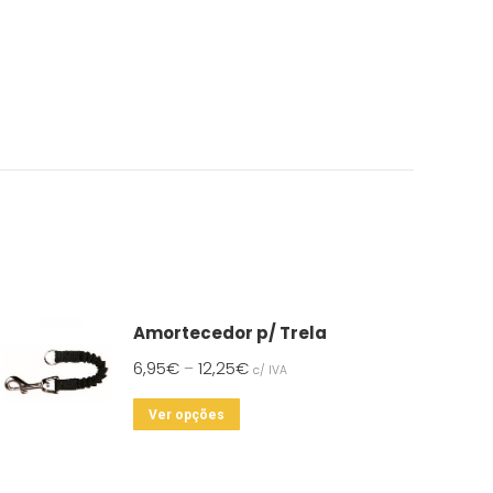
Amortecedor p/ Trela
6,95
€
12,25
€
–
c/ IVA
This
Ver opções
product
has