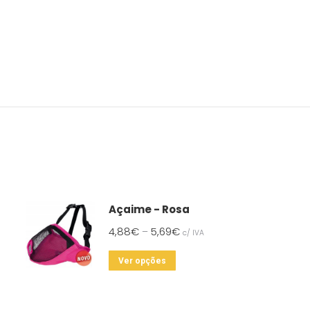
Açaime - Rosa
4,88
€
5,69
€
–
c/ IVA
This
Ver opções
product
has