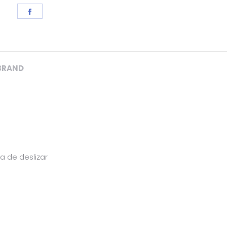
Share
on
Facebook
BRAND
a de deslizar