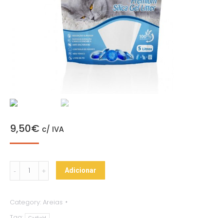
9,50
€
c/ IVA
Catfield
Adicionar
Silica
Gel
Category:
Areias
quantity
Tag:
Catfield