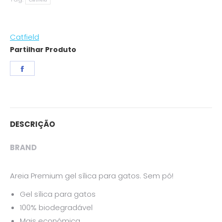
Catfield
Partilhar Produto
Share
on
Facebook
DESCRIÇÃO
BRAND
Areia Premium gel sílica para gatos. Sem pó!
Gel sílica para gatos
100% biodegradável
Mais económica