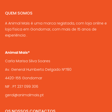
The
options
QUEM SOMOS
may
A Animal Mais é uma marca registada, com loja online e
be
loja física em Gondomar, com mais de 15 anos de
chosen
experiência .
on
the
product
Animal Mais®
page
Carla Marisa Silva Soares
Av. General Humberto Delgado Nº780
4420-155 Gondomar
NIF : PT 237 099 306
geral@animalmais.pt
OS NOSSOS CONTACTOS