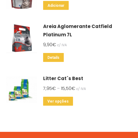
Adicionar
Areia Aglomerante Catfield
Platinum 7L
9,90
€
c/ IVA
Details
Litter Cat´s Best
7,95
€
15,50
€
–
c/ IVA
This
Ver opções
product
has
multiple
variants.