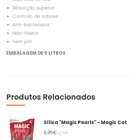
Absorção superior
Controlo de odores
Anti-bacteriana
Não-tóxica
Sem pó!
EMBALAGEM DE 5 LITROS
Produtos Relacionados
Sílica "Magic Pearls" - Magic Cat
6,95
€
c/ IVA