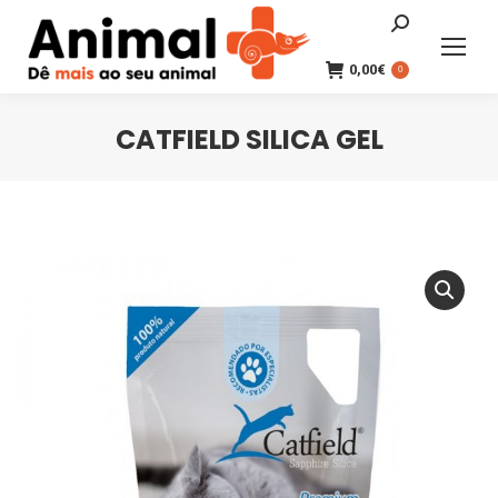
Search:
0,00
€
0
CATFIELD SILICA GEL
You are here: