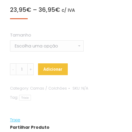
23,95
€
–
36,95
€
c/ IVA
Tamanho
Cama
Adicionar
“Tammy”
quantity
Category:
Camas / Colchões
SKU:
N/A
Tag:
Trixie
Trixie
Partilhar Produto