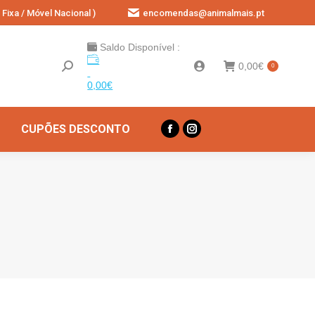
Fixa / Móvel Nacional )
encomendas@animalmais.pt
Saldo Disponível :
0,00
€
0
0,00
€
CUPÕES DESCONTO
Facebook
Instagram
page
page
opens
opens
in
in
new
new
window
window