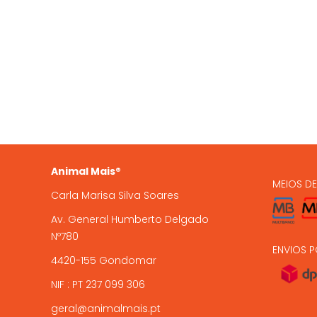
QUEM SOMOS
OS NO
935 
A Animal Mais é uma marca
registada, com loja online e loja
224 9
física em Gondomar, com mais de
15 anos de experiência .
encome
Animal Mais®
MEIOS D
Carla Marisa Silva Soares
Av. General Humberto Delgado
Nº780
ENVIOS P
4420-155 Gondomar
NIF : PT 237 099 306
geral@animalmais.pt