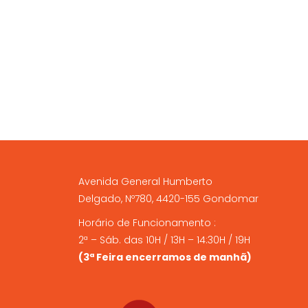
be
chosen
A NOSSA LOJA FÍSICA
on
the
product
page
Avenida General Humberto
Delgado, Nº780, 4420-155 Gondomar
Horário de Funcionamento :
2ª – Sáb. das 10H / 13H – 14:30H / 19H
(3ª Feira encerramos de manhã)