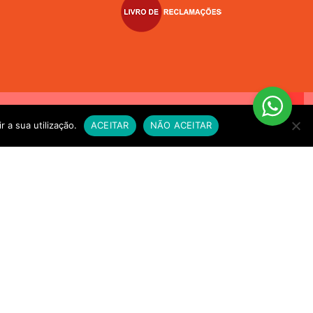
VIO EXPRESSO sempre que compre alimento vivo a fim de
r a sua utilização.
ACEITAR
NÃO ACEITAR
e for necessário. OBRIGADO