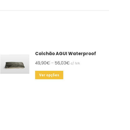
Colchão AGUI Waterproof
49,90
€
56,03
€
–
c/ IVA
This
Ver opções
product
has
multiple
variants.
The
options
may