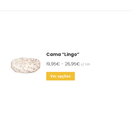
Cama “Lingo”
19,95
€
26,95
€
–
c/ IVA
This
Ver opções
product
has
multiple
variants.
The
options
may