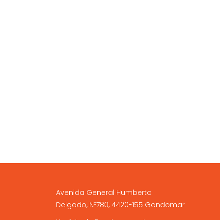
A NOSSA LOJA FÍSICA
Avenida General Humberto
Delgado, Nº780, 4420-155 Gondomar