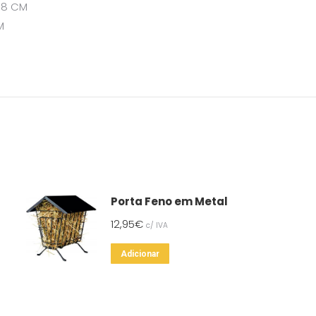
X18 CM
M
Porta Feno em Metal
12,95
€
c/ IVA
Adicionar