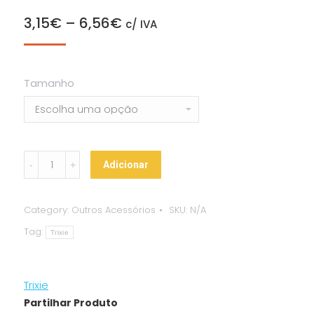
3,15
€
–
6,56
€
c/ IVA
Tamanho
Cama
Adicionar
Suspensa
"Hammock"
Category:
Outros Acessórios
SKU:
N/A
quantity
Tag:
Trixie
Trixie
Partilhar Produto