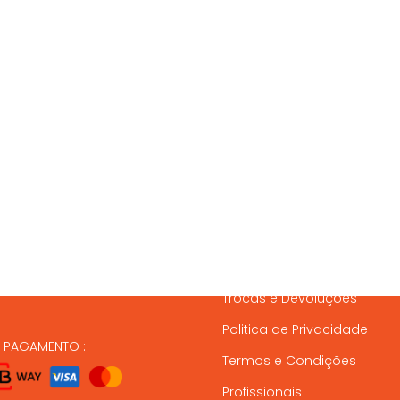
SSOS CONTACTOS
SERVIÇO A CLIENTES
837 820
Condições de Entrega
Formas de Pagamento
37 164
Gestão de Stock
ndas@animalmais.pt
Trocas e Devoluções
Politica de Privacidade
E PAGAMENTO :
Termos e Condições
Profissionais