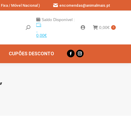
Fixa / Móvel Nacional )
encomendas@animalmais.pt
Saldo Disponível :
0,00
€
0
0,00
€
CUPÕES DESCONTO
Facebook
Instagram
page
page
opens
opens
in
in
”
new
new
window
window