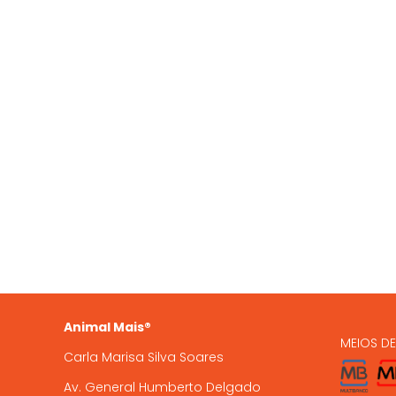
QUEM SOMOS
OS NO
935 
A Animal Mais é uma marca
registada, com loja online e loja
224 9
física em Gondomar, com mais de
15 anos de experiência .
encome
Animal Mais®
MEIOS D
Carla Marisa Silva Soares
Av. General Humberto Delgado