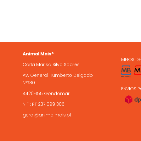
935 
A Animal Mais é uma marca
registada, com loja online e loja
224 9
física em Gondomar, com mais de
15 anos de experiência .
encome
Animal Mais®
MEIOS D
Carla Marisa Silva Soares
Av. General Humberto Delgado
Nº780
ENVIOS P
4420-155 Gondomar
NIF : PT 237 099 306
geral@animalmais.pt