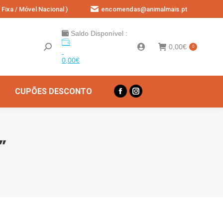
Fixa / Móvel Nacional )
encomendas@animalmais.pt
Saldo Disponível :
0,00
€
0
0,00
€
CUPÕES DESCONTO
Facebook
Instagram
page
page
opens
opens
in
in
”
new
new
window
window