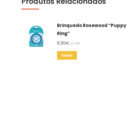
Produtos Relacionados
Brinquedo Rosewood “Puppy
Ring”
6,95
€
c/ IVA
Details
QUEM SOMOS
OS NO