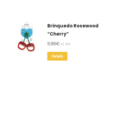
Brinquedo Rosewood
“Cherry”
11,96
€
c/ IVA
Details
SSOS CONTACTOS
SERVIÇO A CLIENTES