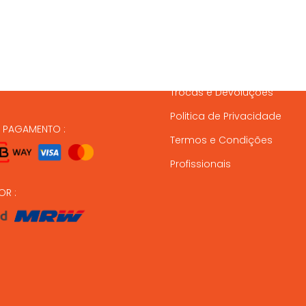
837 820
Condições de Entrega
Formas de Pagamento
37 164
Gestão de Stock
ndas@animalmais.pt
Trocas e Devoluções
Politica de Privacidade
E PAGAMENTO :
Termos e Condições
Profissionais
OR :