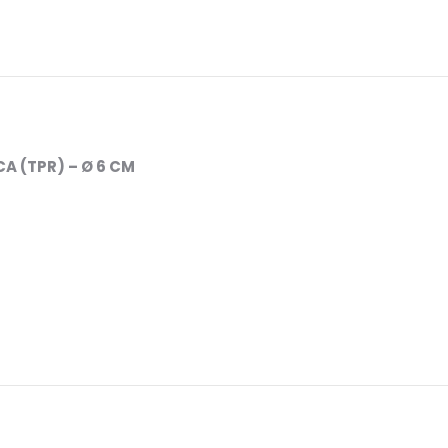
 (TPR) – Ø 6 CM