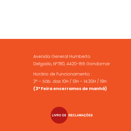
the
product
page
Avenida General Humberto
Delgado, Nº780, 4420-155 Gondomar
Horário de Funcionamento :
2ª – Sáb. das 10H / 13H – 14:30H / 19H
(3ª Feira encerramos de manhã)