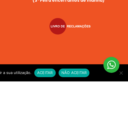
(3ª Feira encerramos de manhã)
r a sua utilização.
ACEITAR
NÃO ACEITAR
VIO EXPRESSO sempre que compre alimento vivo a fim de
e for necessário. OBRIGADO