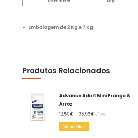
Embalagem de 2 Kg e 7 Kg
Produtos Relacionados
Advance Adult Mini Frango &
Arroz
12,50
€
36,95
€
–
c/ IVA
This
Ver opções
product