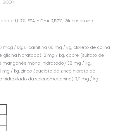
e-SOD).
humidade 9,00%, EPA + DHA 0,57%, Glucosamina
0 mcg / kg, L-carnitina 60 mg / kg, cloreto de colina
e glicina hidratado) 12 mg / kg, cobre (sulfato de
o de manganês mono-hidratado) 38 mg / kg,
mg / kg, zinco (quelato de zinco hidrato de
go hidroxilado da selenometionina) 0,11 mg / kg.