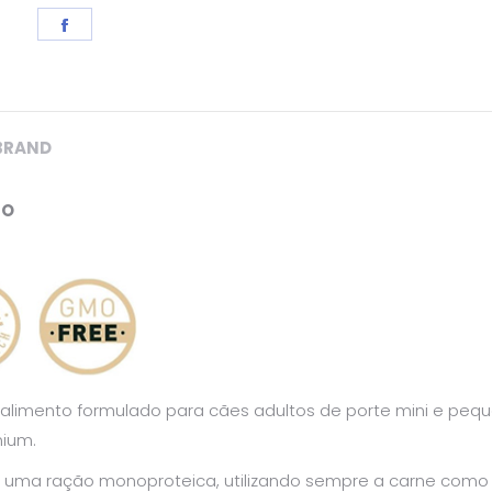
Share
on
Facebook
BRAND
RO
alimento formulado para cães adultos de porte mini e pequ
mium.
r uma ração monoproteica, utilizando sempre a carne como pr