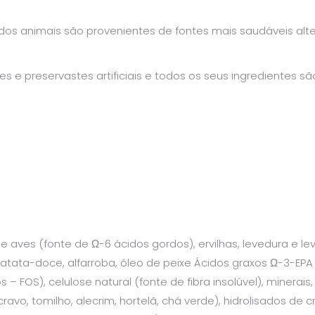
s animais são provenientes de fontes mais saudáveis altern
es e preservastes artificiais e todos os seus ingredientes s
e aves (fonte de Ω-6 ácidos gordos), ervilhas, levedura e 
ta-doce, alfarroba, óleo de peixe Ácidos graxos Ω-3-EPA e 
 – FOS), celulose natural (fonte de fibra insolúvel), minerais,
cravo, tomilho, alecrim, hortelã, chá verde), hidrolisados de