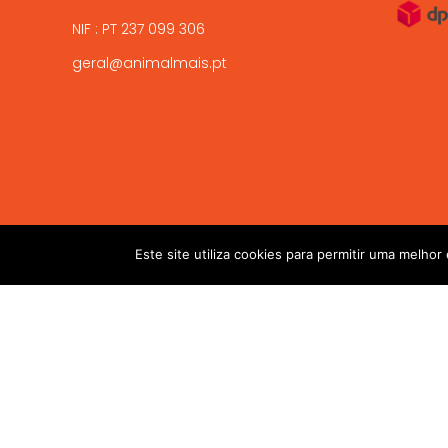
NIF : PT 237 099 306
geral@animalmais.pt
2017-2024 © ANIMAL MAIS - PETSHOP ONLINE. Todos os dire
Este site utiliza cookies para permitir uma melhor 
!! ALTAS TEMPERATURAS !! Devido ás altas temperaturas presen
salvaguardar a sua chegada viva. 