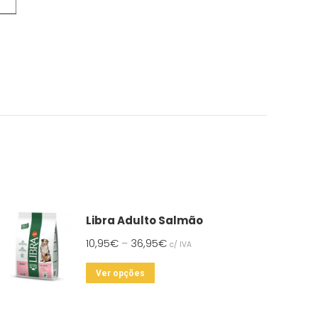
Libra Adulto Salmão
10,95
€
36,95
€
–
c/ IVA
This
Ver opções
product
has