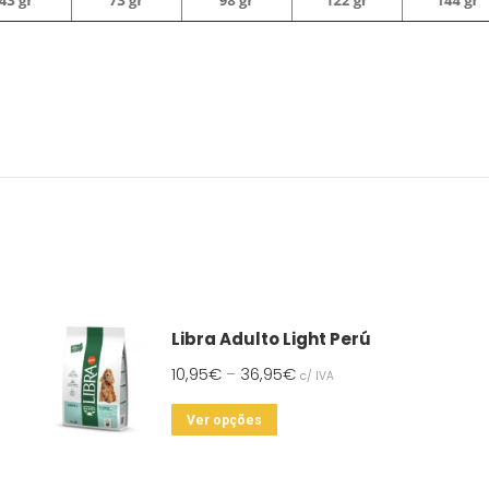
Libra Adulto Light Perú
10,95
€
36,95
€
–
c/ IVA
This
Ver opções
product
has