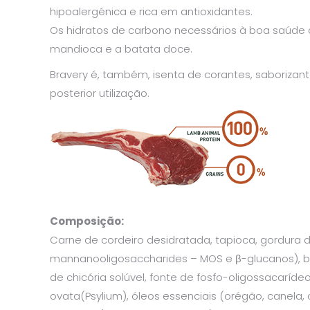
hipoalergénica e rica em antioxidantes.
Os hidratos de carbono necessários à boa saúde do
mandioca e a batata doce.
Bravery é, também, isenta de corantes, saborizant
posterior utilização.
Composição:
Carne de cordeiro desidratada, tapioca, gordura d
mannanooligosaccharides – MOS e β-glucanos), bata
de chicória solúvel, fonte de fosfo-oligossacarídeos
ovata(Psylium), óleos essenciais (orégão, canela, 