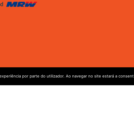
itos reservados.
experiência por parte do utilizador. Ao navegar no site estará a consenti
tes em grande parte do país aconselhamos sempre a escolha do EN
Todos os envios serão avaliados e reprogramados com os clientes s