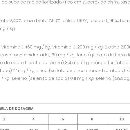
do de suco de melão liofilizado (rico em superóxido dismutas
bruta 2,40%, cinza bruta 7,90%, cálcio 1,60%, fósforo 0,95%, 
mg / kg.
g, Vitamina E 460 mg / kg, Vitamina C 200 mg / kg, Biotina 2.00
 ferroso mono-hidratado) 60 mg / kg, ferro (quelato de ferro d
to de cobre hidrato de glicina) 3,4 mg / kg, manga (sulfat
o) 12 mg / kg, zinco (sulfato de zinco mono- hidratado) 76 
/ kg, selênio (selenito de sódio) 0,11 mg / kg, selênio (análo