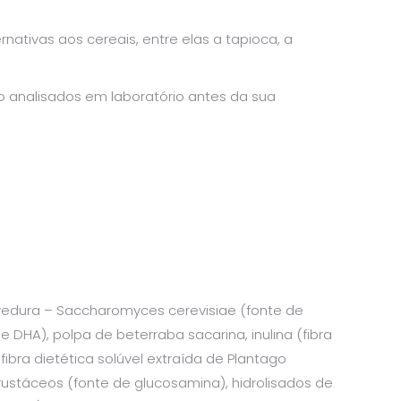
ativas aos cereais, entre elas a tapioca, a
ão analisados em laboratório antes da sua
levedura – Saccharomyces cerevisiae (fonte de
DHA), polpa de beterraba sacarina, inulina (fibra
 fibra dietética solúvel extraída de Plantago
 crustáceos (fonte de glucosamina), hidrolisados de