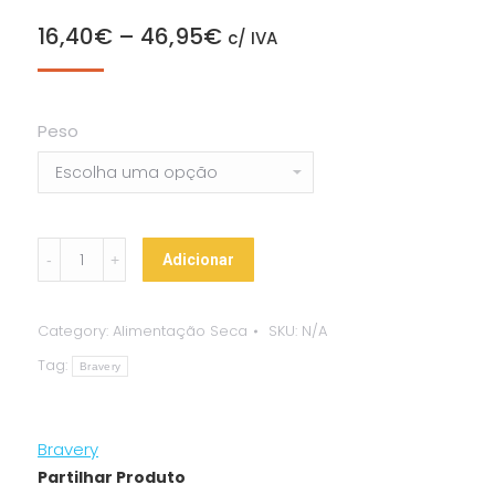
16,40
€
–
46,95
€
c/ IVA
Peso
Bravery
Adicionar
–
Adult
Category:
Alimentação Seca
SKU:
N/A
Mini/Small
Tag:
Lamb
Bravery
quantity
Bravery
Partilhar Produto