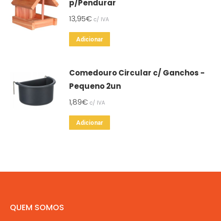
p/Pendurar
13,95
€
c/ IVA
Adicionar
Comedouro Circular c/ Ganchos -
Pequeno 2un
1,89
€
c/ IVA
Adicionar
QUEM SOMOS