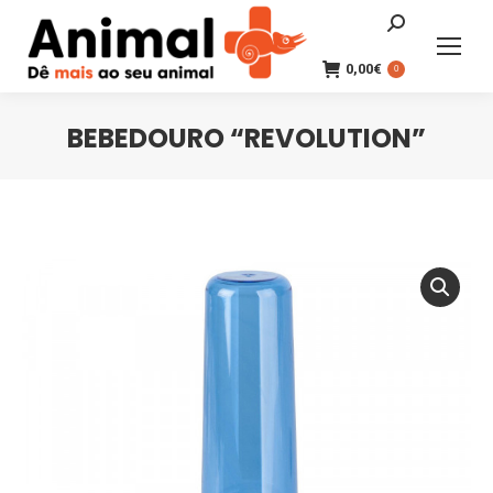
Search:
0,00
€
0
BEBEDOURO “REVOLUTION”
You are here: