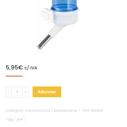
5,95
€
c/ IVA
Bebedouro
Adicionar
"Revolution"
quantity
Category:
Comedouros / Bebedouros
SKU:
A0085
Tag:
2GR