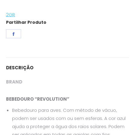
2GR
Partilhar Produto
Share
on
Facebook
DESCRIÇÃO
BRAND
BEBEDOURO “REVOLUTION”
Bebedouro para aves. Com método de vácuo,
podem ser usados ​​com ou sem esferas. A cor azul
ajuda a proteger a água dos raios solares. Podem
ser aplicados em todas as gaiolas com fios