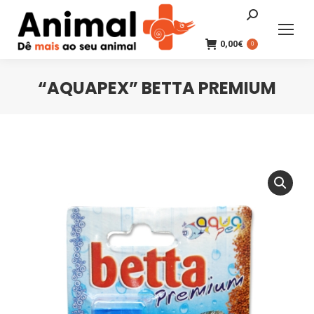
Search:
0,00
€
0
“AQUAPEX” BETTA PREMIUM
You are here: