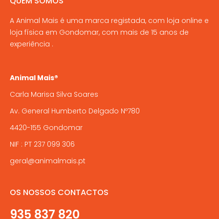
QUEM SOMOS
product
may
page
A Animal Mais é uma marca registada, com loja online e
be
loja física em Gondomar, com mais de 15 anos de
chosen
experiência .
on
the
product
Animal Mais®
page
Carla Marisa Silva Soares
Av. General Humberto Delgado Nº780
4420-155 Gondomar
NIF : PT 237 099 306
geral@animalmais.pt
OS NOSSOS CONTACTOS
935 837 820