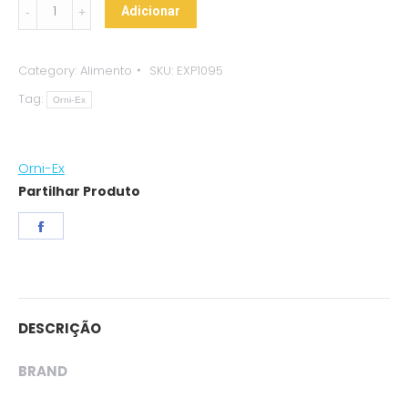
"Aquapex"
Adicionar
Betta
Premium
Category:
Alimento
SKU:
EXP1095
quantity
Tag:
Orni-Ex
Orni-Ex
Partilhar Produto
Share
on
Facebook
DESCRIÇÃO
BRAND