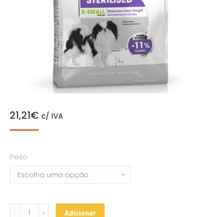
21,21
€
c/ IVA
Peso
Royal
Adicionar