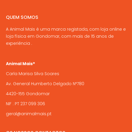
on
The
the
options
QUEM SOMOS
product
may
page
A Animal Mais é uma marca registada, com loja online e
be
loja física em Gondomar, com mais de 15 anos de
chosen
experiência .
on
the
product
Animal Mais®
page
Carla Marisa Silva Soares
Av. General Humberto Delgado Nº780
4420-155 Gondomar
NIF : PT 237 099 306
geral@animalmais.pt