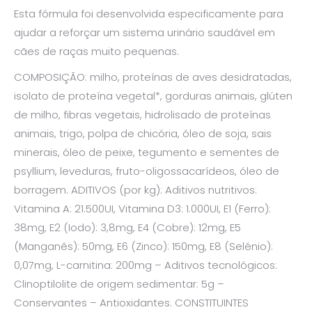
Esta fórmula foi desenvolvida especificamente para
ajudar a reforçar um sistema urinário saudável em
cães de raças muito pequenas.
COMPOSIÇÃO: milho, proteínas de aves desidratadas,
isolato de proteína vegetal*, gorduras animais, glúten
de milho, fibras vegetais, hidrolisado de proteínas
animais, trigo, polpa de chicória, óleo de soja, sais
minerais, óleo de peixe, tegumento e sementes de
psyllium, leveduras, fruto-oligossacarídeos, óleo de
borragem. ADITIVOS (por kg): Aditivos nutritivos:
Vitamina A: 21.500UI, Vitamina D3: 1.000UI, E1 (Ferro):
38mg, E2 (Iodo): 3,8mg, E4 (Cobre): 12mg, E5
(Manganês): 50mg, E6 (Zinco): 150mg, E8 (Selénio):
0,07mg, L-carnitina: 200mg – Aditivos tecnológicos:
Clinoptilolite de origem sedimentar: 5g –
Conservantes – Antioxidantes. CONSTITUINTES