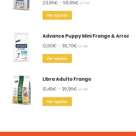
23,95
€
59,95
€
–
c/ IVA
This
Ver opções
product
has
Advance Puppy Mini Frango & Arroz
multiple
12,50
€
38,70
€
–
c/ IVA
variants.
The
This
Ver opções
options
product
may
has
Libra Adulto Frango
be
multiple
chosen
10,46
€
35,95
€
–
c/ IVA
variants.
on
The
This
Ver opções
the
options
product
product
may
has
page
be
multiple
chosen
variants.