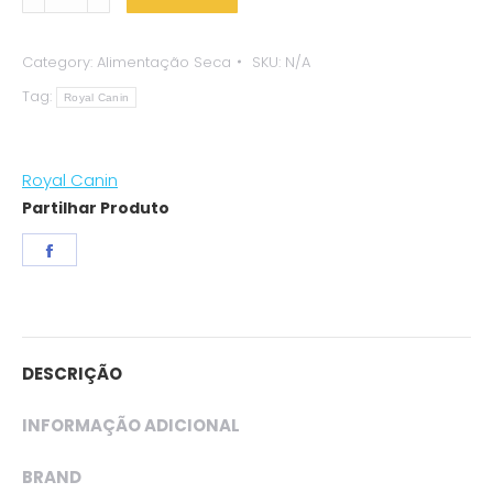
Canin
X-
Category:
Alimentação Seca
SKU:
N/A
small
Tag:
Sterilized
Royal Canin
quantity
Royal Canin
Partilhar Produto
Share
on
Facebook
DESCRIÇÃO
INFORMAÇÃO ADICIONAL
BRAND