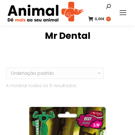
Search:
0,00
€
0
Mr Dental
A mostrar todos os 5 resultados