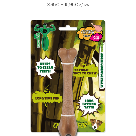
3,95
€
–
10,95
€
c/ IVA