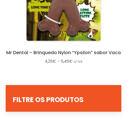
Mr Dental – Brinquedo Nylon “Ypsilon” sabor Vaca
4,26
€
–
5,45
€
c/ IVA
FILTRE OS PRODUTOS