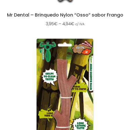
Mr Dental – Brinquedo Nylon “Osso” sabor Frango
3,95
€
–
4,94
€
c/ IVA