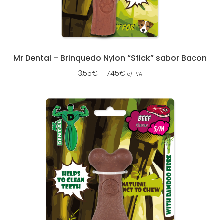
Mr Dental – Brinquedo Nylon “Stick” sabor Bacon
3,55
€
–
7,45
€
c/ IVA