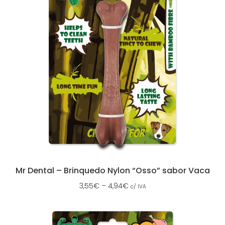
Mr Dental – Brinquedo Nylon “Osso” sabor Vaca
3,55
€
–
4,94
€
c/ IVA