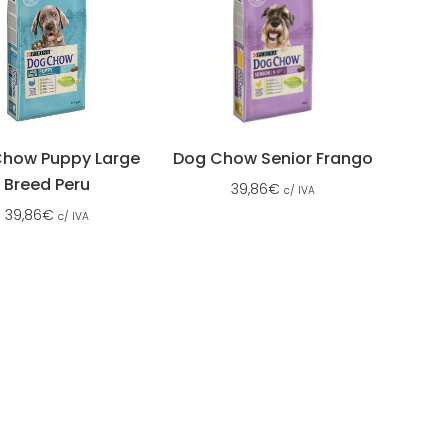
how Puppy Large
Dog Chow Senior Frango
Breed Peru
39,86
€
c/ IVA
39,86
€
c/ IVA