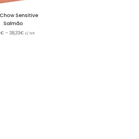
Chow Sensitive
Salmão
4
€
–
38,33
€
c/ IVA
SSOS CONTACTOS
SERVIÇO A CLIENTES
837 820
Condições de Entrega
Formas de Pagamento
37 164