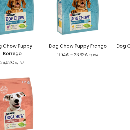
g Chow Puppy
Dog Chow Puppy Frango
Dog C
Borrego
11,94
€
–
38,63
€
c/ IVA
38,63
€
c/ IVA