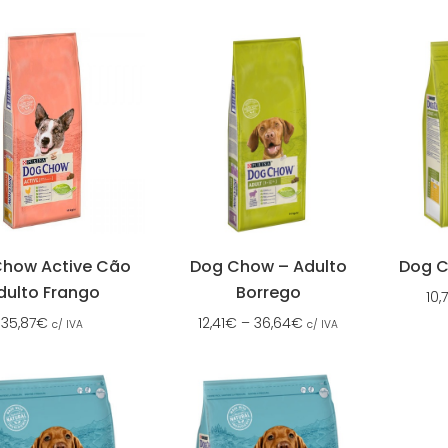
how Active Cão
Dog Chow – Adulto
Dog C
dulto Frango
Borrego
10,7
35,87
€
12,41
€
–
36,64
€
c/ IVA
c/ IVA