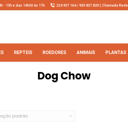
h - 13h e das 14h30 ás 17h
224 937 164 / 935 837 820 ( Chamada Rede 
ES
REPTEIS
ROEDORES
ANIMAIS
PLANTAS
Dog Chow