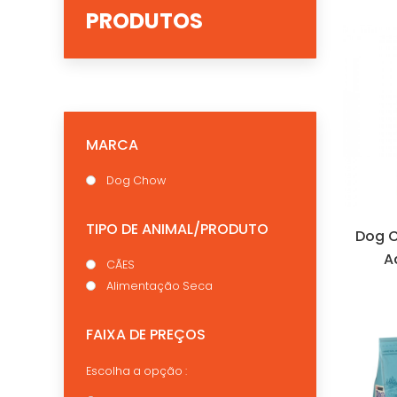
PRODUTOS
MARCA
Dog Chow
TIPO DE ANIMAL/PRODUTO
Dog C
A
CÃES
Alimentação Seca
FAIXA DE PREÇOS
Escolha a opção :