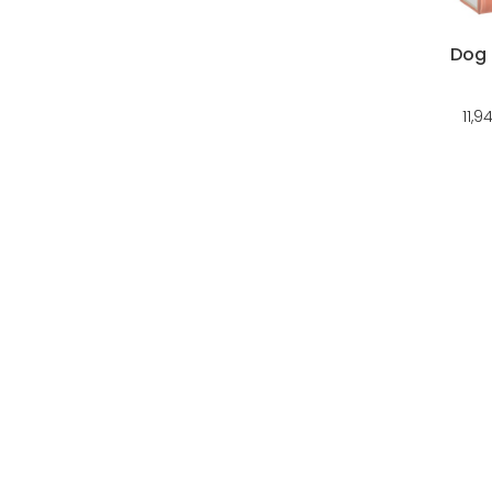
Dog 
11,9
QUEM SOMOS
OS NO
935 
A Animal Mais é uma marca
registada, com loja online e loja
224 9
física em Gondomar, com mais de