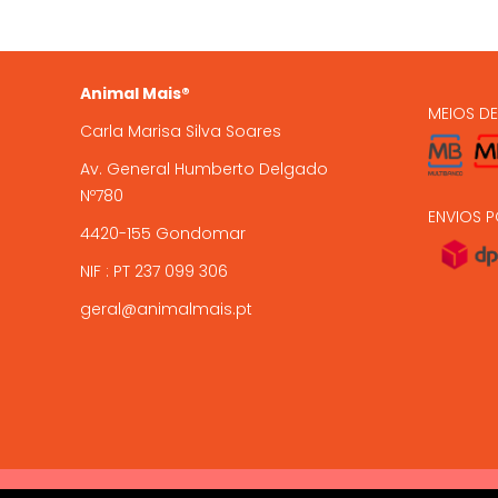
15 anos de experiência .
encome
Animal Mais®
MEIOS D
Carla Marisa Silva Soares
Av. General Humberto Delgado
Nº780
ENVIOS P
4420-155 Gondomar
NIF : PT 237 099 306
geral@animalmais.pt