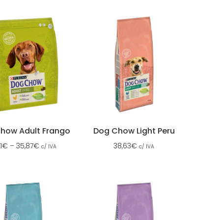
how Adult Frango
Dog Chow Light Peru
1
€
–
35,87
€
38,63
€
c/ IVA
c/ IVA