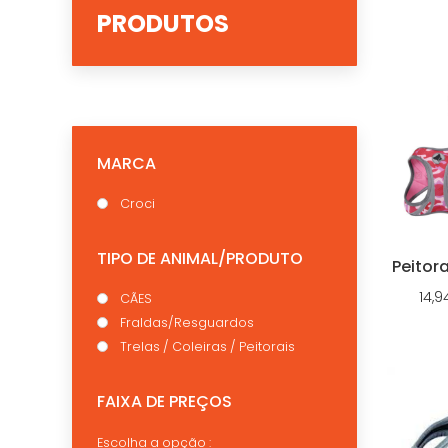
PRODUTOS
MARCA
Croci
TIPO DE ANIMAL/PRODUTO
Peitora
14,9
CÃES
Fraldas/Resguardos
Trelas / Coleiras / Peitorais
FAIXA DE PREÇOS
Escolha a opção :