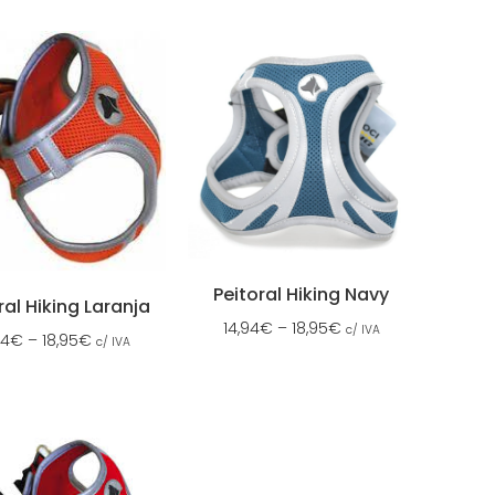
Peitoral Hiking Navy
ral Hiking Laranja
14,94
€
–
18,95
€
c/ IVA
94
€
–
18,95
€
c/ IVA