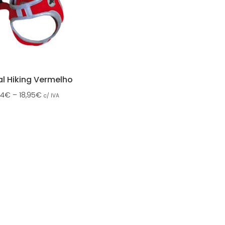
al Hiking Vermelho
94
€
–
18,95
€
c/ IVA
A NOSSA LOJA FÍSICA