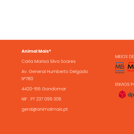
935 
A Animal Mais é uma marca
registada, com loja online e loja
224 9
física em Gondomar, com mais de
15 anos de experiência .
encome
Animal Mais®
MEIOS D
Carla Marisa Silva Soares
Av. General Humberto Delgado
Nº780
ENVIOS P
4420-155 Gondomar
NIF : PT 237 099 306
geral@animalmais.pt