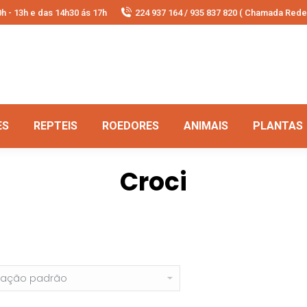
h - 13h e das 14h30 ás 17h
224 937 164 / 935 837 820 ( Chamada Rede 
ES
REPTEIS
ROEDORES
ANIMAIS
PLANTAS
Croci