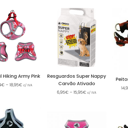
l Hiking Army Pink
Resguardos Super Nappy
Peito
Carvão Ativado
4
€
–
18,95
€
c/ IVA
14,
6,95
€
–
15,95
€
c/ IVA