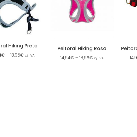
ral Hiking Preto
Peitoral Hiking Rosa
Peitor
4
€
–
18,95
€
c/ IVA
14,94
€
–
18,95
€
14,
c/ IVA
SSOS CONTACTOS
SERVIÇO A CLIENTES