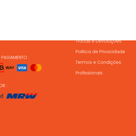
837 820
Condições de Entrega
Formas de Pagamento
37 164
Gestão de Stock
ndas@animalmais.pt
Trocas e Devoluções
Politica de Privacidade
E PAGAMENTO :
Termos e Condições
Profissionais
OR :