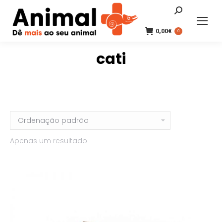
Search:
0,00
€
0
cati
Apenas um resultado