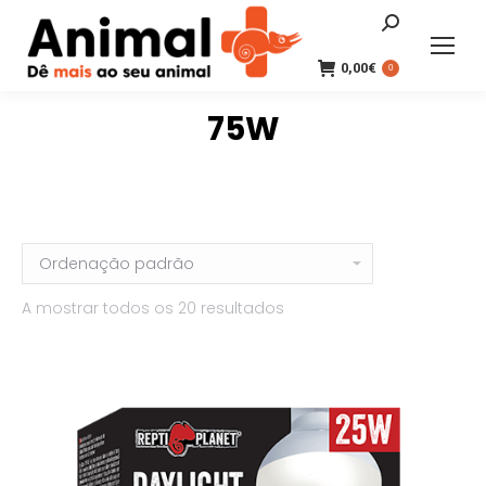
Search:
0,00
€
0
75W
A mostrar todos os 20 resultados