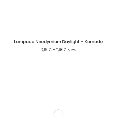
Lampada Neodymium Daylight – Komodo
7,50
€
–
11,96
€
c/ IVA