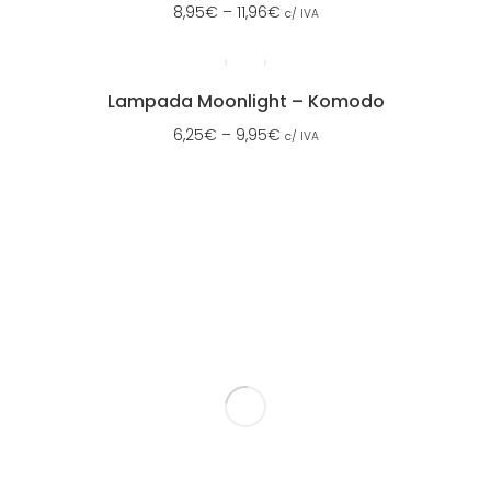
8,95
€
–
11,96
€
c/ IVA
Lampada Moonlight – Komodo
6,25
€
–
9,95
€
c/ IVA