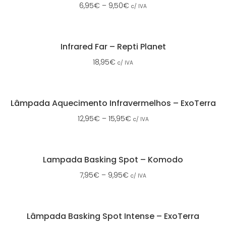
6,95
€
–
9,50
€
c/ IVA
Infrared Far – Repti Planet
18,95
€
c/ IVA
Lâmpada Aquecimento Infravermelhos – ExoTerra
12,95
€
–
15,95
€
c/ IVA
Lampada Basking Spot – Komodo
7,95
€
–
9,95
€
c/ IVA
Lâmpada Basking Spot Intense – ExoTerra