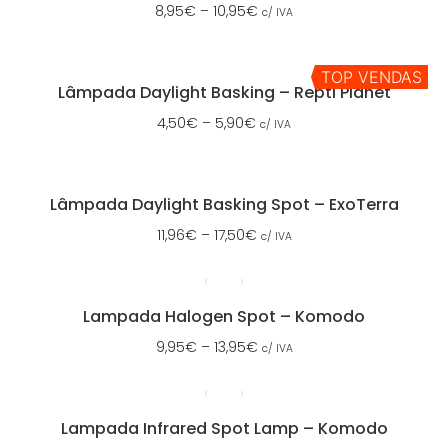
8,95
€
–
10,95
€
c/ IVA
TOP VENDAS
Lâmpada Daylight Basking – Repti Planet
4,50
€
–
5,90
€
c/ IVA
Lâmpada Daylight Basking Spot – ExoTerra
11,96
€
–
17,50
€
c/ IVA
Lampada Halogen Spot – Komodo
9,95
€
–
13,95
€
c/ IVA
Lampada Infrared Spot Lamp – Komodo