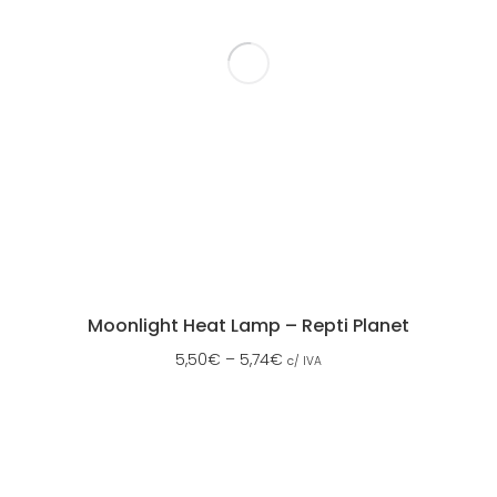
Moonlight Heat Lamp – Repti Planet
5,50
€
–
5,74
€
c/ IVA