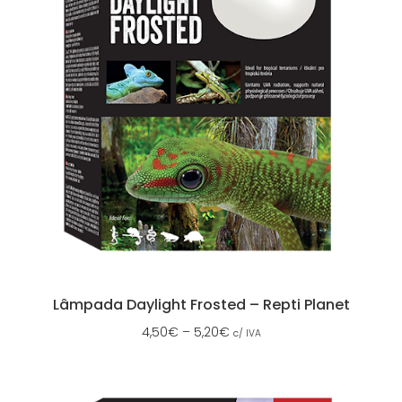
Lâmpada Daylight Frosted – Repti Planet
4,50
€
–
5,20
€
c/ IVA