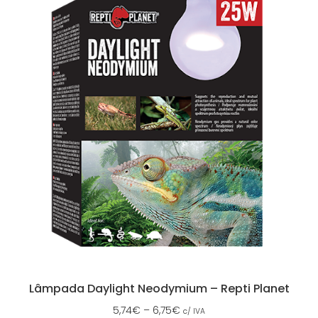
Lâmpada Daylight Neodymium – Repti Planet
5,74
€
–
6,75
€
c/ IVA