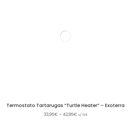
Termostato Tartarugas “Turtle Heater” – Exoterra
33,95
€
–
42,95
€
c/ IVA