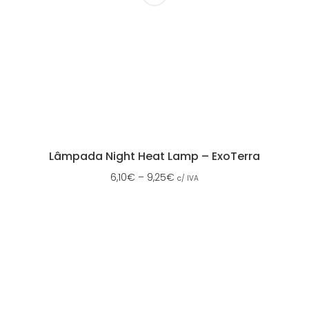
Lâmpada Night Heat Lamp – ExoTerra
6,10
€
–
9,25
€
c/ IVA