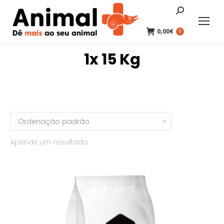
Search:
0,00
€
0
1x 15 Kg
Apenas um resultado