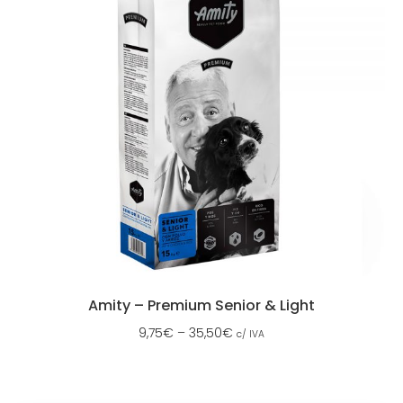
Amity – Premium Senior & Light
9,75
€
–
35,50
€
c/ IVA