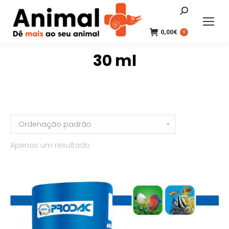
Search:
0,00
€
0
30 ml
Apenas um resultado