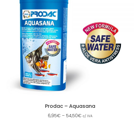
Prodac – Aquasana
6,95
€
–
54,50
€
c/ IVA