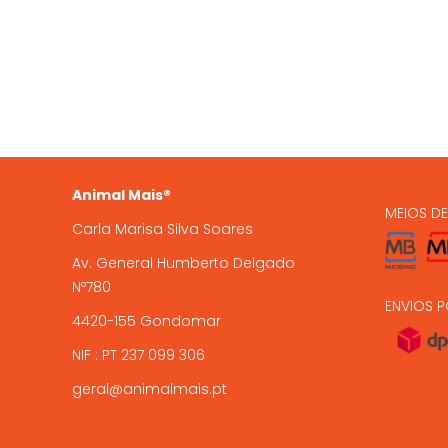
QUEM SOMOS
OS NO
935 
A Animal Mais é uma marca
registada, com loja online e loja
224 9
física em Gondomar, com mais de
15 anos de experiência .
encome
Animal Mais®
MEIOS D
Carla Marisa Silva Soares
Av. General Humberto Delgado
Nº780
ENVIOS P
4420-155 Gondomar
NIF : PT 237 099 306
geral@animalmais.pt