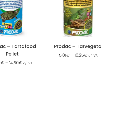
ac – Tartafood
Prodac – Tarvegetal
Pellet
5,01
€
–
10,25
€
c/ IVA
0
€
–
14,50
€
c/ IVA