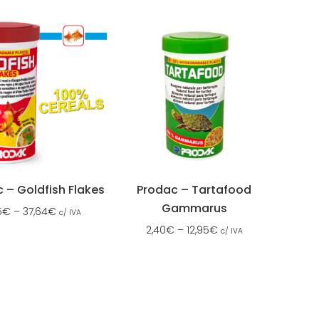
 – Goldfish Flakes
Prodac – Tartafood
Gammarus
5
€
–
37,64
€
c/ IVA
2,40
€
–
12,95
€
c/ IVA