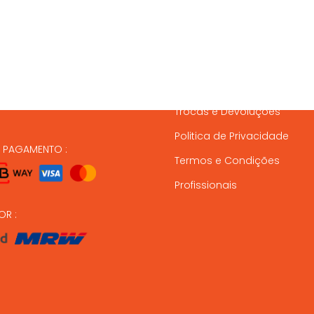
SSOS CONTACTOS
SERVIÇO A CLIENTES
837 820
Condições de Entrega
Formas de Pagamento
37 164
Gestão de Stock
ndas@animalmais.pt
Trocas e Devoluções
Politica de Privacidade
E PAGAMENTO :
Termos e Condições
Profissionais
OR :