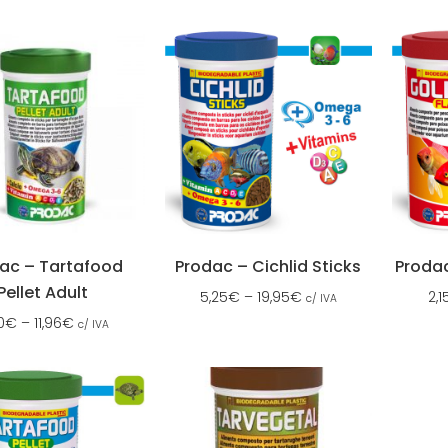
ac – Tartafood
Prodac – Cichlid Sticks
Prodac
Pellet Adult
5,25
€
–
19,95
€
2,1
c/ IVA
0
€
–
11,96
€
c/ IVA