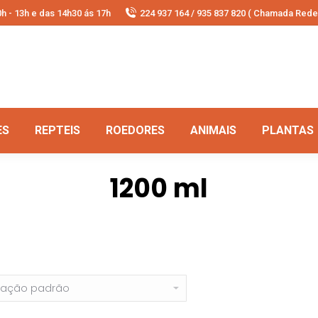
h - 13h e das 14h30 ás 17h
224 937 164 / 935 837 820 ( Chamada Rede 
ES
REPTEIS
ROEDORES
ANIMAIS
PLANTAS
1200 ml