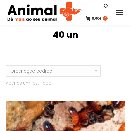
Search:
0,00
€
0
40 un
Apenas um resultado