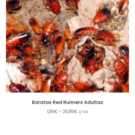
Baratas Red Runners Adultas
1,35
€
–
25,95
€
c/ IVA