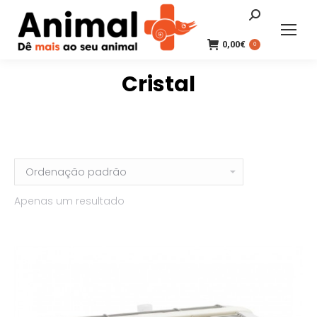
Search:
0,00
€
0
Cristal
Apenas um resultado