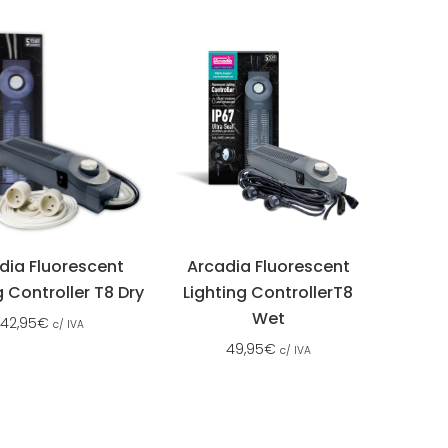
dia Fluorescent
Arcadia Fluorescent
g Controller T8 Dry
Lighting ControllerT8
Wet
42,95
€
c/ IVA
49,95
€
c/ IVA