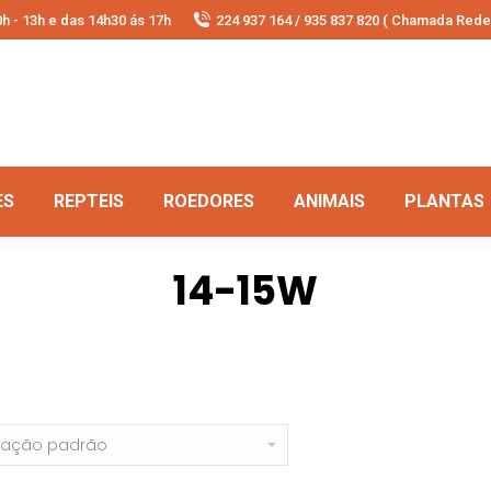
h - 13h e das 14h30 ás 17h
224 937 164 / 935 837 820 ( Chamada Rede 
ES
REPTEIS
ROEDORES
ANIMAIS
PLANTAS
14-15W