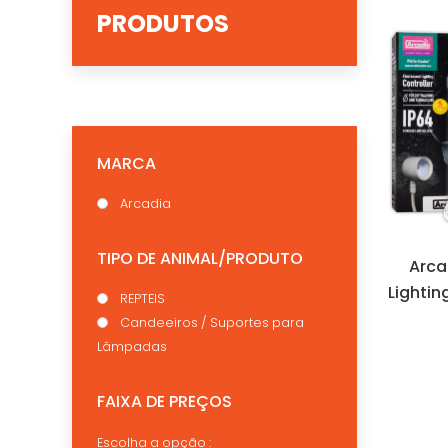
PRODUTOS
MARCA
Arcadia
TIPO DE ANIMAL/PRODUTO
Arca
Lightin
REPTEIS
Candeeiros / Suportes para
Lâmpadas
FAIXA DE PREÇOS
Escolha a opção :