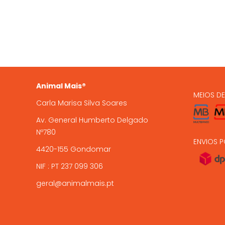
935 
A Animal Mais é uma marca
registada, com loja online e loja
224 9
física em Gondomar, com mais de
15 anos de experiência .
encome
Animal Mais®
MEIOS D
Carla Marisa Silva Soares
Av. General Humberto Delgado
Nº780
ENVIOS P
4420-155 Gondomar
NIF : PT 237 099 306
geral@animalmais.pt