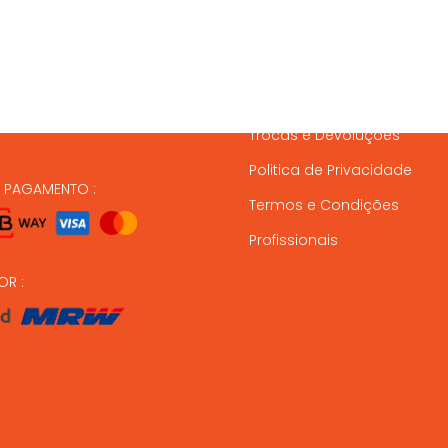
837 820
Condições de Entrega
Formas de Pagamento
37 164
Gestão de Stock
ndas@animalmais.pt
Trocas e Devoluções
Politica de Privacidade
E PAGAMENTO :
Termos e Condições
Profissionais
OR :