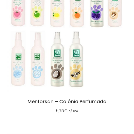
Menforsan – Colónia Perfumada
6,75
€
c/ IVA