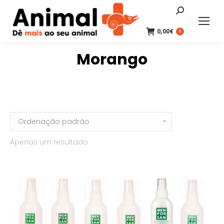
Search:
0,00
€
0
Morango
Apenas um resultado