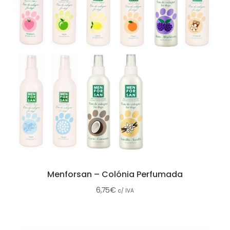
Menforsan – Colónia Perfumada
6,75
€
c/ IVA