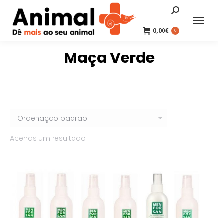
Search:
0,00
€
0
Maça Verde
Apenas um resultado